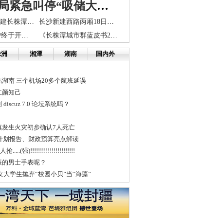
湖南银监局紧急叫停“吸储大战”
长沙“南大门”拟建长株潭“智慧商圈”
长沙新建西路两厢18日晚停水 请市民做好储水准备
长沙第一钉子户终于开拆 神秘女主人现身了！
《长株潭城市群蓝皮书2016》发布 四大成就引人瞩目
株洲
湘潭
湖南
国内外
湖南 三个机场20多个航班延误
红颜知己
iscuz 7.0 论坛系统吗？
镇发生火灾初步确认7人死亡
展计划报告、财政预算亮点解读
.(强)!!!!!!!!!!!!!!!!!!!!!!!
廉的男士手表呢？
女大学生抛弃“校园小贝”当“海藻”