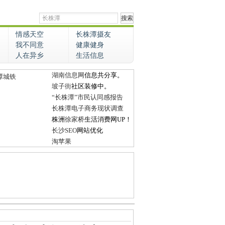
情感天空
长株潭摄友
我不同意
健康健身
人在异乡
生活信息
湖南信息网
信息共分享。
潭城铁
坡子街
社区装修中。
“长株潭”市民认同感报告
长株潭电子商务现状调查
株洲
徐家桥
生活消费网UP！
长沙SEO
网站优化
淘苹果