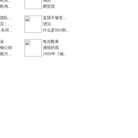
加...
偶然
淘...
赠贺璞
队...
是我不够坚...
：...
漂泊
名词...
什么是SEO软...
金
每次醒来
物心得
感情的戏
力...
2009年《城...