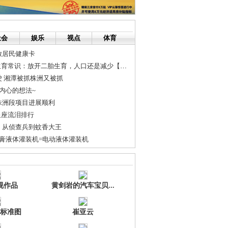
社会
娱乐
视点
体育
放居民健康卡
育常识：放开二胎生育，人口还是减少【转】
 湘潭被抓株洲又被抓
内心的想法~
株洲段项目进展顺利
星座流泪排行
：从侦查兵到蚊香大王
膏液体灌装机=电动液体灌装机
广告，收益最高的任务威客网！
己创业的朋友
视作品
黄剑岩的汽车宝贝...
标准图
崔亚云