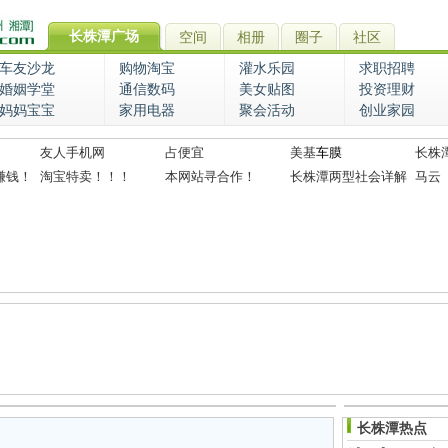
长株潭广场
空间
相册
圈子
社区
车友沙龙
购物淘宝
灌水乐园
求职招聘
婚姻学堂
通信数码
美女贴图
投资理财
妈妈宝宝
家用电器
聚会活动
创业家园
友人手机网
占便宜
美基
车膜
长株
赚钱！
淘宝特卖！！！
本网站寻合作！
长株潭两型社会详解
马云
长株潭热点