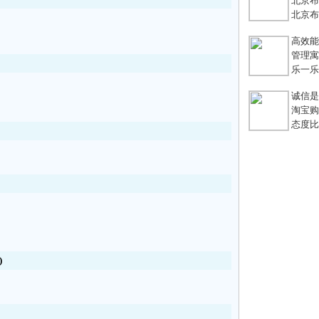
北京布鞋
北京布鞋
高效能团
管理寓言
乐一乐 
诚信是
淘宝购
态度比能
)