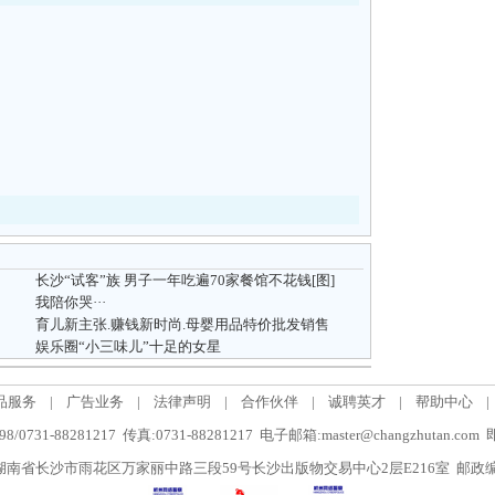
长沙“试客”族 男子一年吃遍70家餐馆不花钱[图]
我陪你哭···
育儿新主张.赚钱新时尚.母婴用品特价批发销售
娱乐圈“小三味儿”十足的女星
品服务
|
广告业务
|
法律声明
|
合作伙伴
|
诚聘英才
|
帮助中心
|
/0731-88281217 传真:0731-88281217 电子邮箱:master@changzhutan.c
南省长沙市雨花区万家丽中路三段59号长沙出版物交易中心2层E216室 邮政编码