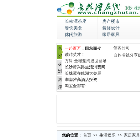
长株潭茶座
房产楼市
餐饮美食
装修设计
休闲旅游
家居家具
信客公司
长
一起百万
，因您而变
诚聘英才！
自购省钱分享
沙
万科·金域蓝湾撼世登场
株
长沙
黄兴路
生活消费网
洲
长株潭在线湖大参展
湘
湖南雅高酒店投资
淘宝全都有~
潭
您的位置
：
首页
>>
生活娱乐
>>
家居家具