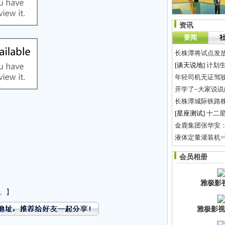
资讯
要闻
长株潭将试点发
[谈天说地]
计划生
年轻司机无证驾驶
开学了~大家说说
长株潭城际铁路
[星座测试]
十二
金鹿集团张华安
液体定量灌装机=
速度围观：华视
会员相册
寻求合作，想自
雅极影
。】
雅极影视