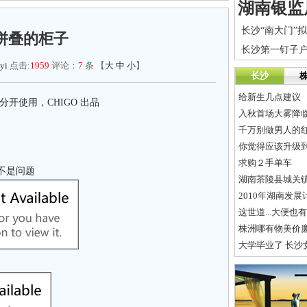
拼叠的柜子
yi
点击:
1959
评论：
7
条 【
大
中
小
】
长沙
给新生几点建议
开使用，CHIGO 出品
入秋首场大雾降临
千万别做男人的
你觉得应该升级到 d
求购２手单车
不是问题
湖南茶陵县城关
2010年湖南发
这世道...大便也有人抢....
株洲哪有物美价
大学毕业了 长沙