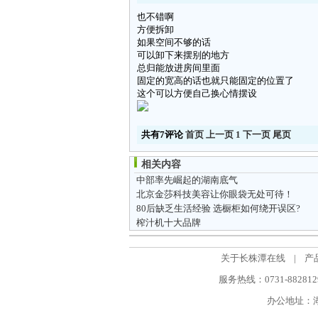
也不错啊
方便拆卸
如果空间不够的话
可以卸下来摆别的地方
总归能放进房间里面
固定的宽高的话也就只能固定的位置了
这个可以方便自己换心情摆设
共有7评论
首页
上一页
1
下一页
尾页
相关内容
中部率先崛起的湖南底气
北京金莎科技美容让你眼袋无处可待！
80后缺乏生活经验 选橱柜如何绕开误区?
榨汁机十大品牌
关于长株潭在线
|
产
服务热线：0731-88281298
办公地址：湖