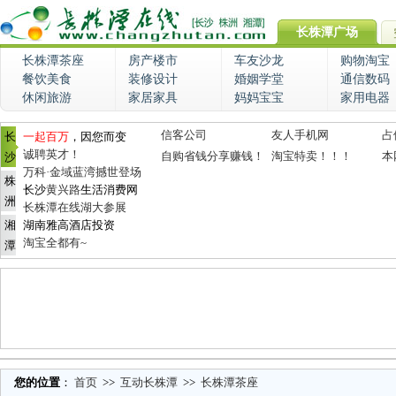
长株潭广场
长株潭茶座
房产楼市
车友沙龙
购物淘宝
餐饮美食
装修设计
婚姻学堂
通信数码
休闲旅游
家居家具
妈妈宝宝
家用电器
信客公司
友人手机网
占
长
一起百万
，因您而变
诚聘英才！
自购省钱分享赚钱！
淘宝特卖！！！
本
沙
万科·金域蓝湾撼世登场
株
长沙
黄兴路
生活消费网
洲
长株潭在线湖大参展
湘
湖南雅高酒店投资
淘宝全都有~
潭
您的位置
：
首页
>>
互动长株潭
>>
长株潭茶座