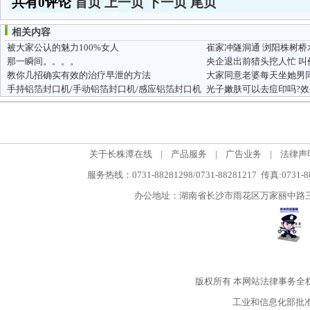
共有0评论
首页
上一页
下一页
尾页
相关内容
被大家公认的魅力100%女人
崔家冲隧洞通 浏阳株树桥
那一瞬间。。。。
央企退出前猎头挖人忙 
教你几招确实有效的治疗早泄的方法
大家同意老婆每天坐她男
手持铝箔封口机/手动铝箔封口机/感应铝箔封口机
光子嫩肤可以去痘印吗?效
关于长株潭在线
|
产品服务
|
广告业务
|
法律声
服务热线：0731-88281298/0731-88281217 传真:0731-
办公地址：湖南省长沙市雨花区万家丽中路三段5
版权所有
本网站法律事务全
工业和信息化部批