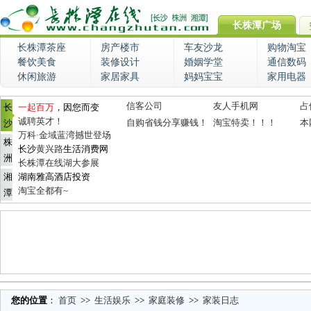
长株潭广场
长株潭茶座
房产楼市
车友沙龙
购物淘宝
餐饮美食
装修设计
婚姻学堂
通信数码
休闲旅游
家居家具
妈妈宝宝
家用电器
信客公司
友人手机网
占
长
一起百万
，因您而变
诚聘英才！
自购省钱分享赚钱！
淘宝特卖！！！
本
沙
万科·金域蓝湾撼世登场
株
长沙
黄兴路
生活消费网
洲
长株潭在线湖大参展
湘
湖南雅高酒店投资
淘宝全都有~
潭
您的位置
：
首页
>>
生活娱乐
>>
家庭装修
>>
家装日志