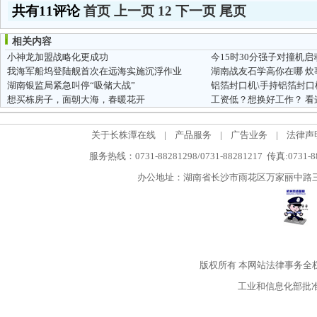
共有11评论
首页
上一页
1
2
下一页
尾页
相关内容
小神龙加盟战略化更成功
今15时30分强子对撞机启
我海军船坞登陆舰首次在远海实施沉浮作业
湖南战友石学高你在哪 炊
湖南银监局紧急叫停“吸储大战”
铝箔封口机\手持铝箔封口
想买栋房子，面朝大海，春暖花开
工资低？想换好工作？ 看
关于长株潭在线
|
产品服务
|
广告业务
|
法律声
服务热线：0731-88281298/0731-88281217 传真:0731-
办公地址：湖南省长沙市雨花区万家丽中路三段5
版权所有
本网站法律事务全
工业和信息化部批