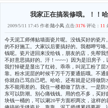
我家正在搞装修哦。！！
2009/5/11 17:45 作者:
陆小凤
点击:
3176
评论：
11
今天泥工师傅贴墙面瓷片呢。没钱买好的瓷片
的不好施工。大家以后要搞好的。我都呷亏咯
钱呢。瓷片进回来没给钱，朋友的店，先帮我
不好意思搞好的。汗！~~~~）因为是旧房子
我打悼硬是显出了红砖。乖乖，叫泥工粉了层
靠。粉水泥层的时候千万千万要通筋哦。不通
你就自己骂自己吧。哈哈。还有就是记得做防
东不能用差的。我住一楼都做了防水。一是防
东可以防潮。别心痛钱钱。用的也不多，买好的
块钱一桶的，可以涮20平方面积两次，这样的
俺搞的无缝瓷片。靠靠。泥工师傅累得要死，