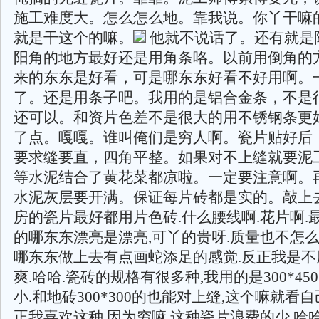
施工难度大。怎么怎么地。靠我说。你丫干嘛
就是干这个的嘛。
他就不说话了。还有就是
阳角的地方最好还是用角条咯。以前用倒角的
来的东东是好看，可是哪东东好看不好用啊。
了。还是用条子吧。我用的是铝合金条，不是
还可以。和资片色差不是很大的用不锈钢条更
了点。嘎嘎。谁叫俺们是穷人啊。瓷片贴好后
要求缝要直，四角平整。如果对不上缝就要泥
等水泥结合了黄花菜都凉啦。一定要注意啊。
水泥灰层要开满。保证每片砖都是实的。敲上去
房的瓷片最好都用片色砖.什么腰线啊.花片啊.
的哪东东漂亮是漂亮,可丫的贵呀.质量也不怎么
哪东东做上去有点画蛇添足的感觉.反正我是不用
爽.哈哈.瓷砖的规格有很多种,我用的是300*45
小.和地砖300*300的也能对上缝,这个嘛就看
正我喜欢这种.因为穷嘛.这种瓷片浪费的少.哈