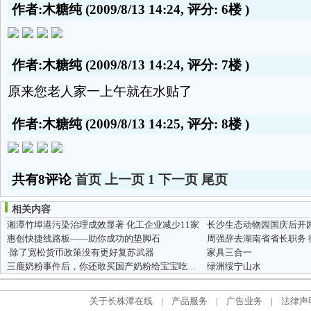
作者:木糖纯
(2009/8/13 14:24, 评分:
6楼
)
作者:木糖纯
(2009/8/13 14:24, 评分:
7楼
)
原来您老人家一上午就在水贴了
作者:木糖纯
(2009/8/13 14:25, 评分:
8楼
)
共有8评论
首页
上一页
1
下一页
尾页
相关内容
湘潭竹埠港污染治理成效显著 化工企业减少11家
长沙生态动物园国庆后开园
惠创快捷线路板——助你成功的垫脚石
·除了宽松货币政策没有更好复苏武器
家具三合一
三鹿奶粉事件后，你还敢买国产奶粉给宝宝吃吗！
绿洲绥宁山水
关于长株潭在线
|
产品服务
|
广告业务
|
法律声