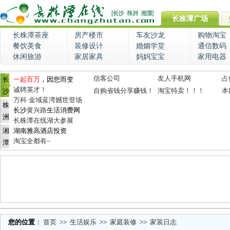
长株潭广场
长株潭茶座
房产楼市
车友沙龙
购物淘宝
餐饮美食
装修设计
婚姻学堂
通信数码
休闲旅游
家居家具
妈妈宝宝
家用电器
信客公司
友人手机网
占
长
一起百万
，因您而变
诚聘英才！
自购省钱分享赚钱！
淘宝特卖！！！
本
沙
万科·金域蓝湾撼世登场
株
长沙
黄兴路
生活消费网
洲
长株潭在线湖大参展
湘
湖南雅高酒店投资
淘宝全都有~
潭
您的位置
：
首页
>>
生活娱乐
>>
家庭装修
>>
家装日志