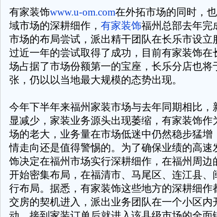
有家装饰
www.u-om.com
在外拓市场的同时，也
域市场的深耕细作，
有家装饰
福州总部去年完
市场的布局尝试，派出精干团队在长乐市设立
过近一年的尝试取得了成功，目前有家装饰在
场占据了市场份额第一的宝座，长乐分店也将
张，仍以以当地最大规模的态势出现。
今年下半年来福州家装市场与去年同期相比，
显减少，家装业务源头出现萎缩，有家装饰作
场的老大，业务量在市场低迷中仍然稳步猛增
情走向还是值得警惕的。为了确保业绩的高速
饰决定在福州市场实行深耕细作，在福州周边
开始密集布局，在福清市、马尾区、连江县、
行布局。据悉，有家装饰这些地方的深耕细作
交房的契机进入，派出业务团队在一个小区内
动，接到家装订单后就进入该县级市场的全面