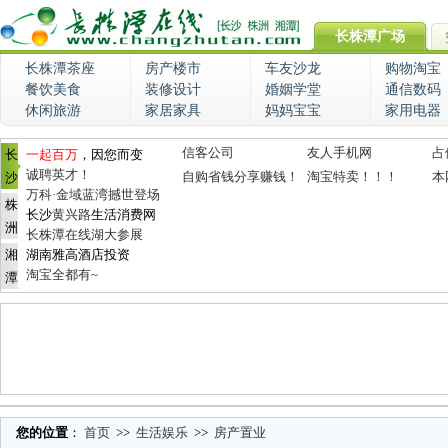
长株潭广场
长株潭茶座
房产楼市
车友沙龙
购物淘宝
餐饮美食
装修设计
婚姻学堂
通信数码
休闲旅游
家居家具
妈妈宝宝
家用电器
信客公司
友人手机网
占
长
一起百万
，因您而变
诚聘英才！
自购省钱分享赚钱！
淘宝特卖！！！
本
沙
万科·金域蓝湾撼世登场
株
长沙
黄兴路
生活消费网
洲
长株潭在线湖大参展
湘
湖南雅高酒店投资
淘宝全都有~
潭
您的位置
：
首页
>>
生活娱乐
>>
房产置业