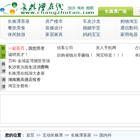
长株潭广场
长株潭茶座
房产楼市
车友沙龙
购物淘宝
餐饮美食
装修设计
婚姻学堂
通信数码
休闲旅游
家居家具
妈妈宝宝
家用电器
信客公司
友人手机网
占
长
一起百万
，因您而变
诚聘英才！
自购省钱分享赚钱！
淘宝特卖！！！
本
沙
万科·金域蓝湾撼世登场
株
长沙
黄兴路
生活消费网
洲
长株潭在线湖大参展
湘
湖南雅高酒店投资
淘宝全都有~
潭
您的位置
：
首页
>>
互动长株潭
>>
长株潭茶座
>>
国内外