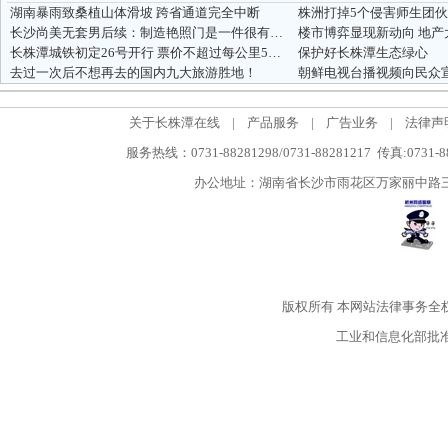
湖南暴雨致桑植山体滑坡 跨省通道完全中断
株洲打掉5个侵害师生团
长沙尚美无套男后续：制造艳照门是一件很有趣的事情
长株潭城铁初定26号开行 票价不超过每公里5毛钱
保护好长株潭生态绿心
去过一次后不想再去的国内九大旅游胜地！
朝鲜电视台播视频向民众宣
关于长株潭在线
|
产品服务
|
广告业务
|
法律声
服务热线：0731-88281298/0731-88281217 传真:0731-
办公地址：湖南省长沙市雨花区万家丽中路三段5
版权所有
本网站法律事务全
工业和信息化部批