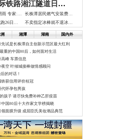
长株潭城际铁路湘江隧道日进10米
近期:持续低温阴雨 专家:不是倒春寒
长株潭居民燃气安装费降至1800元
首届长株潭环城跑26日发令枪响 湖南申办“快乐全运”
不卖指定冰棒就不退冰柜押金 律师：收折旧费不合法
株洲
湘潭
湖南
国内外
行先试是长株潭自主创新示范区最大红利
担最重的中国80后，如何面对生活
高峰 车票信息
沙夜空 叶倾城接棒做情感顾问
婚后的对话！
城铁获信用评价桂冠
州代怀孕包男孩
年出生的孩子 请尽快免费补种乙肝疫苗
9年中国80后十大作家文学榜揭晓
引领面膜升级 成屈臣氏美妆潮品典范