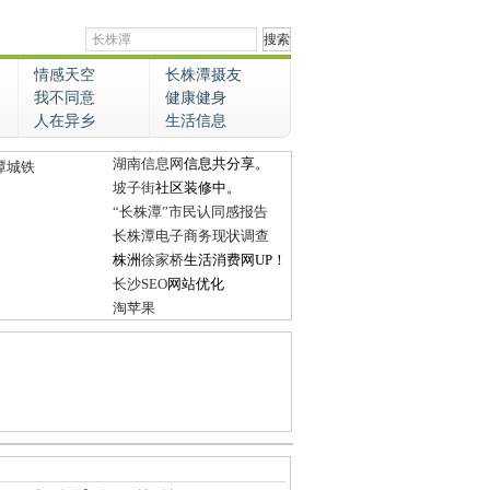
情感天空
长株潭摄友
我不同意
健康健身
人在异乡
生活信息
湖南信息网
信息共分享。
潭城铁
坡子街
社区装修中。
“长株潭”市民认同感报告
长株潭电子商务现状调查
株洲
徐家桥
生活消费网UP！
长沙SEO
网站优化
淘苹果