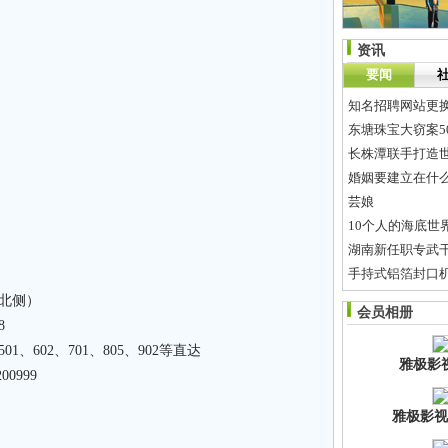
资讯
要闻
知名招聘网站更换域
东塘珠宝大窃案5
长株潭联手打造
婚姻要建立在什
芸娘
10个人的海底世
湖南新任职专武干
手持式铝箔封口机
长株潭通信一体
北侧）
会员相册
萧亚轩《钻石糖》
8
501、602、701、805、902等直达
雅极影
0999
雅极影视