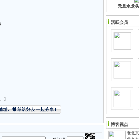
元旦水龙头净
活跃会员
3
。】
博客视点
老北京