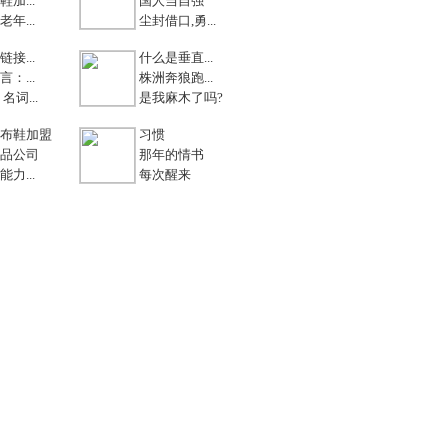
加...
国人当自强
年...
尘封借口,勇...
接...
什么是垂直...
：...
株洲奔狼跑...
名词...
是我麻木了吗?
布鞋加盟
习惯
品公司
那年的情书
力...
每次醒来