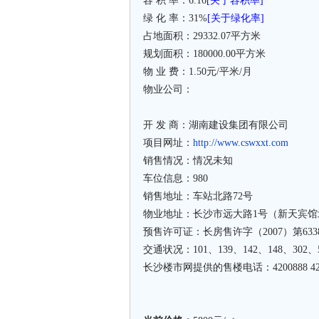
容 积 率：6.16
[关于容积率]
绿 化 率：31%
[关于绿化率]
占地面积：29332.07平方米
规划面积：180000.00平方米
物 业 费：1.50元/平米/月
物业公司：
开 发 商：湖南建设集团有限公司
项目网址：
http://www.cswxxt.com
销售情况：情况未知
车位信息：980
销售地址：车站北路72号
物业地址：长沙市远大路1号（新天宾馆
预售许可证：长房售许字（2007）第633
交通状况：101、139、142、148、302、
长沙楼市网提供的售楼电话：4200888 420