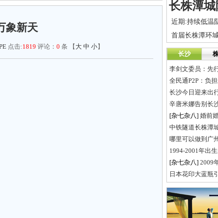
万象新天
PE
点击:
1819
评论：
0
条 【
大
中
小
】
长沙
李剑文委员：先
全民通P2P：负
长沙今日迎来出行
辛唐米娜告别长
[杂七杂八]
婚前
中铁隧道长株潭
哪里可以做到广
1994-2001
[杂七杂八]
200
日本花印大蓝瓶