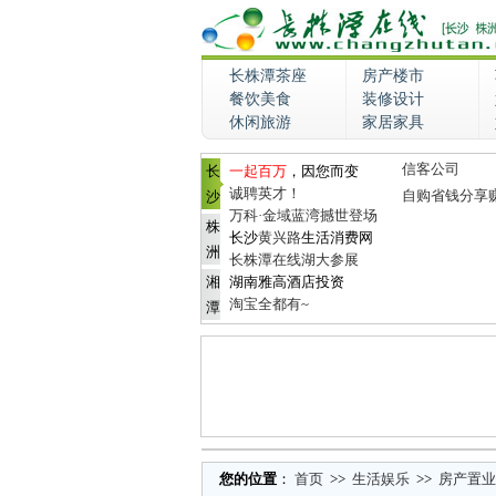
长株潭茶座
房产楼市
餐饮美食
装修设计
休闲旅游
家居家具
信客公司
长
一起百万
，因您而变
诚聘英才！
自购省钱分享
沙
万科·金域蓝湾撼世登场
株
长沙
黄兴路
生活消费网
洲
长株潭在线湖大参展
湘
湖南雅高酒店投资
淘宝全都有~
潭
您的位置
：
首页
>>
生活娱乐
>>
房产置业