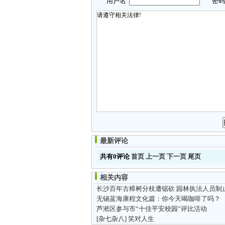
用户名
密
最新评论
共有0评论
首页
上一页
下一页
尾页
相关内容
长沙百年古樟树分枝遭锯砍 园林执法人员制
无锡蓝海康程文化篇：你今天喝咖啡了吗？
芦淞区参与市“十佳平安校园”评比活动
[杂七杂八]
笑对人生