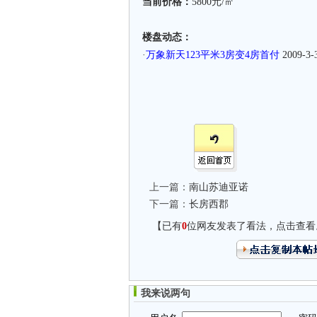
当前价格：
5800元/㎡
楼盘动态：
·
万象新天123平米3房变4房首付
2009-3-
上一篇：
南山苏迪亚诺
下一篇：
长房西郡
【已有
0
位网友发表了看法，点击查看
我来说两句