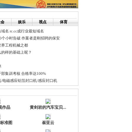
社会
娱乐
视点
体育
名 rc.cc成行业最短域名
0个小时告破 作案者是刚招聘的保安
世界工程机械之都
么的样的基础上呢？
界
部集训考核 合格率达100%
/电磁感应铝箔封口机/感应封口机
化助力两型社会 撬动区域经济
发布会 全裸性感海报曝光
视作品
黄剑岩的汽车宝贝...
标准图
崔亚云