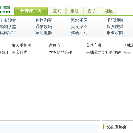
长株潭广场
空间
相册
圈子
社区
车友沙龙
购物淘宝
灌水乐园
求职招聘
婚姻学堂
通信数码
美女贴图
投资理财
妈妈宝宝
家用电器
聚会活动
创业家园
友人手机网
占便宜
美基
车膜
长株
赚钱！
淘宝特卖！！！
本网站寻合作！
长株潭两型社会详解
马云
长株潭热点