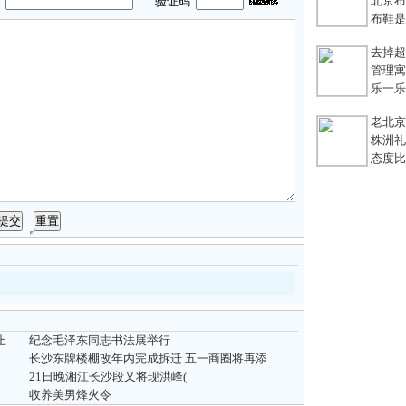
北京布鞋
码
验证码
布鞋是老
去掉超链
管理寓言
乐一乐 
老北京
株洲礼
态度比能
止
纪念毛泽东同志书法展举行
长沙东牌楼棚改年内完成拆迁 五一商圈将再添高档商区
21日晚湘江长沙段又将现洪峰(
收养美男烽火令