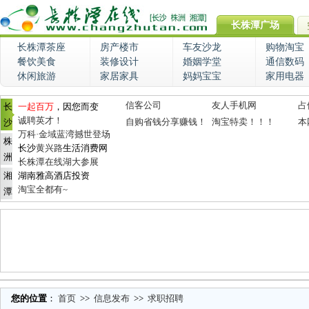
长株潭广场
长株潭茶座
房产楼市
车友沙龙
购物淘宝
餐饮美食
装修设计
婚姻学堂
通信数码
休闲旅游
家居家具
妈妈宝宝
家用电器
信客公司
友人手机网
占
长
一起百万
，因您而变
诚聘英才！
自购省钱分享赚钱！
淘宝特卖！！！
本
沙
万科·金域蓝湾撼世登场
株
长沙
黄兴路
生活消费网
洲
长株潭在线湖大参展
湘
湖南雅高酒店投资
淘宝全都有~
潭
您的位置
：
首页
>>
信息发布
>>
求职招聘