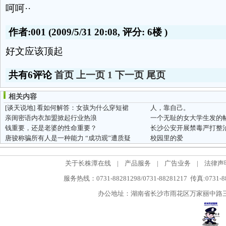
呵呵··
作者:001
(2009/5/31 20:08, 评分:
6楼
)
好文应该顶起
共有6评论
首页
上一页
1
下一页
尾页
相关内容
[谈天说地]
看如何解答：女孩为什么穿短裙
人，靠自己。
亲闺密语内衣加盟掀起行业热浪
钱重要，还是老婆的性命重要？
长沙公安开展禁毒严打整治
唐骏称骗所有人是一种能力 “成功观”遭质疑
校园里的爱
关于长株潭在线
|
产品服务
|
广告业务
|
法律声
服务热线：0731-88281298/0731-88281217 传真:0731-
办公地址：湖南省长沙市雨花区万家丽中路三段5