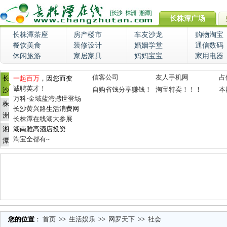
长株潭广场
长株潭茶座
房产楼市
车友沙龙
购物淘宝
餐饮美食
装修设计
婚姻学堂
通信数码
休闲旅游
家居家具
妈妈宝宝
家用电器
信客公司
友人手机网
占
长
一起百万
，因您而变
诚聘英才！
自购省钱分享赚钱！
淘宝特卖！！！
本
沙
万科·金域蓝湾撼世登场
株
长沙
黄兴路
生活消费网
洲
长株潭在线湖大参展
湘
湖南雅高酒店投资
淘宝全都有~
潭
您的位置
：
首页
>>
生活娱乐
>>
网罗天下
>>
社会