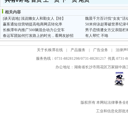
相关内容
[谈天说地]
浅说懒女人和勤女人【转】
魏晨千方百计找“女友”活
赢客通短信营销提高电商网店转化率
50米仰泳赵菁破世界纪录
长株潭年内推广500辆混合动力公交车
男子恋情遭女方父亲阻栏
春运军团如何打发路上的时光，看网友妙招
有人帮忙 不咯
关于长株潭在线
|
产品服务
|
广告业务
|
法律声
服务热线：0731-88281298/0731-88281217 传真:0731-
办公地址：湖南省长沙市雨花区万家丽中路三段5
版权所有
本网站法律事务全
工业和信息化部批