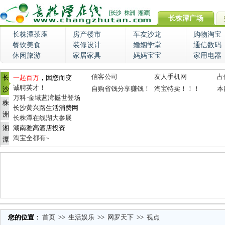
长株潭广场
长株潭茶座
房产楼市
车友沙龙
购物淘宝
餐饮美食
装修设计
婚姻学堂
通信数码
休闲旅游
家居家具
妈妈宝宝
家用电器
信客公司
友人手机网
占
长
一起百万
，因您而变
诚聘英才！
自购省钱分享赚钱！
淘宝特卖！！！
本
沙
万科·金域蓝湾撼世登场
株
长沙
黄兴路
生活消费网
洲
长株潭在线湖大参展
湘
湖南雅高酒店投资
淘宝全都有~
潭
您的位置
：
首页
>>
生活娱乐
>>
网罗天下
>>
视点