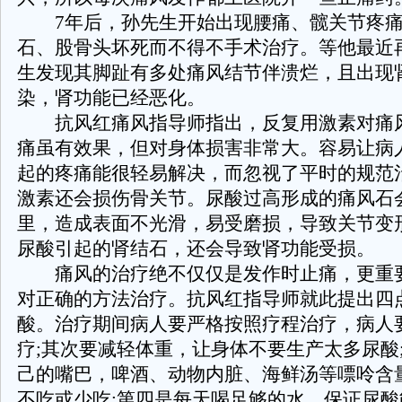
7年后，孙先生开始出现腰痛、髋关节疼痛
石、股骨头坏死而不得不手术治疗。等他最近
生发现其脚趾有多处痛风结节伴溃烂，且出现
染，肾功能已经恶化。
抗风红痛风指导师指出，反复用激素对痛
痛虽有效果，但对身体损害非常大。容易让病
起的疼痛能很轻易解决，而忽视了平时的规范
激素还会损伤骨关节。尿酸过高形成的痛风石
里，造成表面不光滑，易受磨损，导致关节变
尿酸引起的肾结石，还会导致肾功能受损。
痛风的治疗绝不仅仅是发作时止痛，更重
对正确的方法治疗。抗风红指导师就此提出四
酸。治疗期间病人要严格按照疗程治疗，病人
疗;其次要减轻体重，让身体不要生产太多尿酸
己的嘴巴，啤酒、动物内脏、海鲜汤等嘌呤含
不吃或少吃;第四是每天喝足够的水，保证尿