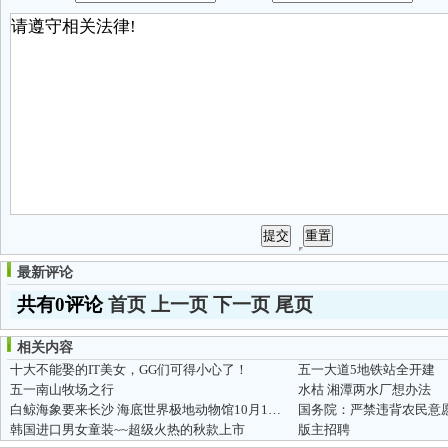
最新评论
共有0评论
首页
上一页
下一页
尾页
相关内容
十大不能娶的IT美女，GG们可得小心了！
五一大道5地铁站全开建
五一南山牧场之行
水枯 湘潭两水厂想办法
白鲸海象要来长沙 海底世界极地动物馆10月1日开放
国务院：严禁违背农民意愿
韩国进口男女童装~~超级火热的秋款上市
版主招聘