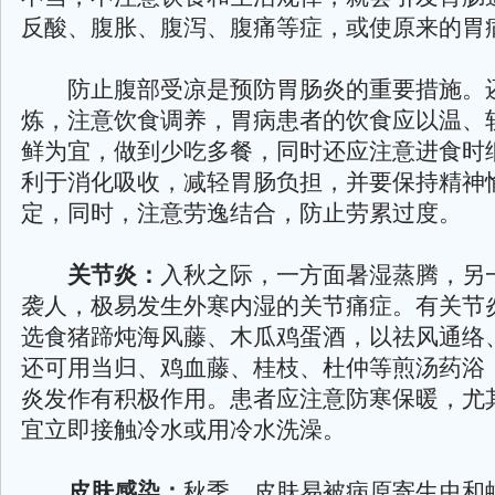
反酸、腹胀、腹泻、腹痛等症，或使原来的胃
防止腹部受凉是预防胃肠炎的重要措施。
炼，注意饮食调养，胃病患者的饮食应以温、
鲜为宜，做到少吃多餐，同时还应注意进食时
利于消化吸收，减轻胃肠负担，并要保持精神
定，同时，注意劳逸结合，防止劳累过度。
关节炎：
入秋之际，一方面暑湿蒸腾，另
袭人，极易发生外寒内湿的关节痛症。有关节
选食猪蹄炖海风藤、木瓜鸡蛋酒，以祛风通络
还可用当归、鸡血藤、桂枝、杜仲等煎汤药浴
炎发作有积极作用。患者应注意防寒保暖，尤
宜立即接触冷水或用冷水洗澡。
皮肤感染：
秋季，皮肤易被病原寄生虫和