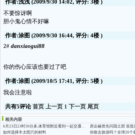
作者:浅浅
(2009/9/30 14:02, 评分:
3楼
)
不要惊讶啊
胆小鬼心情不好嘛
作者:涂图
(2009/9/30 16:44, 评分:
4楼
)
2#
danxiaogui88
你的伤心应该也要过了吧
作者:涂图
(2009/10/5 17:41, 评分:
5楼
)
我会注意啦
共有5评论
首页
上一页
1
下一页
尾页
相关内容
6月23日23时30分多,体育馆附近看到一起交通意外.
房企融资先问国土部 首批
如何选择丰太阳穴的材料
你敢去旅游吗？全球20个