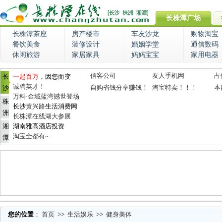
长株潭广场
长株潭茶座
房产楼市
车友沙龙
购物淘宝
餐饮美食
装修设计
婚姻学堂
通信数码
休闲旅游
家居家具
妈妈宝宝
家用电器
信客公司
友人手机网
占
长
一起百万
，因您而变
诚聘英才！
自购省钱分享赚钱！
淘宝特卖！！！
本
沙
万科·金域蓝湾撼世登场
株
长沙
黄兴路
生活消费网
洲
长株潭在线湖大参展
湘
湖南雅高酒店投资
淘宝全都有~
潭
您的位置
：
首页
>>
生活娱乐
>>
健身美体