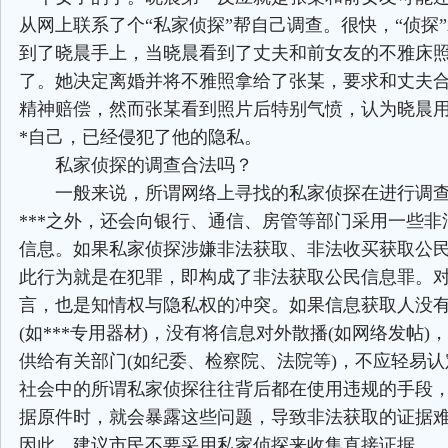
从网上联系了个“私家侦探”帮自己调查。很快，“侦探
到了晓晨手上，当晓晨看到了丈夫和前女友的不雅床
了。她决定离婚并将不雅照拿给了张某，要求和丈夫
精神赔偿，然而张某看到照片后特别气愤，认为晓晨用
*自己，已经侵犯了他的隐私。
私家侦探的调查合法吗？
一般来说，所谓网络上寻找的私家侦探在进行调查
***之外，还会向银行、通信、房管等部门采用一些非
信息。如果私家侦探涉嫌非法获取、非法收买获取公
此行为就是在犯罪，即构成了非法获取公民信息罪。
言，也是知情权与隐私权的冲突。如果信息获取人没
(如***专用器材)，没有将信息对外散播(如网络发帖)
供给有关部门(如纪委、检察院、法院等)，不应轻易
社会中的所谓私家侦探往往背后都在使用违规的手段
据原件时，就会暴露这些问题，导致非法获取的证据
因此，建议市民不要采用私家侦探来收集直接证据。