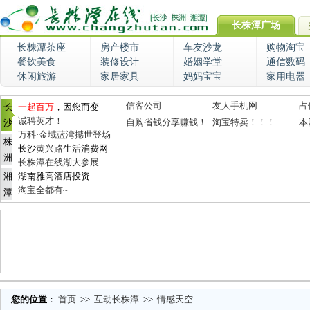
长株潭广场
长株潭茶座
房产楼市
车友沙龙
购物淘宝
餐饮美食
装修设计
婚姻学堂
通信数码
休闲旅游
家居家具
妈妈宝宝
家用电器
信客公司
友人手机网
占
长
一起百万
，因您而变
诚聘英才！
自购省钱分享赚钱！
淘宝特卖！！！
本
沙
万科·金域蓝湾撼世登场
株
长沙
黄兴路
生活消费网
洲
长株潭在线湖大参展
湘
湖南雅高酒店投资
淘宝全都有~
潭
您的位置
：
首页
>>
互动长株潭
>>
情感天空