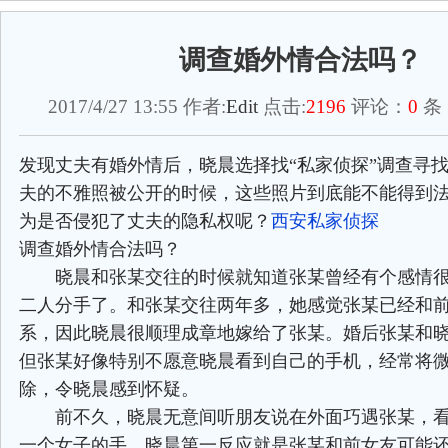
调查婚外情合法吗？
2017/4/27 13:55 作者:
Edit
点击:
2196
评论：
0
条
发现丈夫有婚外情后，晓晨选择找“私家侦探”调查寻
夫的不雅照被公开的时候，这些照片到底能不能得到
为是否侵犯了丈夫的隐私权呢？
西安私家侦探
调查婚外情合法吗？
晓晨和张某交往的时候就知道张某曾经有个感情很
二人分手了。和张某交往两年多，她感觉张某已经和
系，因此晓晨很顺理成章地嫁给了张某。婚后张某和
但张某好像特别不愿意晓晨看到自己的手机，经常将
除，令晓晨感到怀疑。
前不久，晓晨无意间听朋友说在外面巧遇张某，看
一个女子的手。晓晨第一反应就是张某和前女友可能