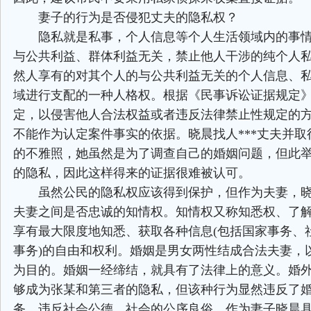
妻子的行为是否侵犯丈夫的隐私权？
隐私就是私事，个人信息等个人生活领域内的事情
与公共利益、群体利益无关，禁止他人干涉的纯个人
然人享有的对其个人的与公共利益无关的个人信息、
域进行支配的一种人格权。根据《民事诉讼证据规定
定，以侵害他人合法权益或者违反法律禁止性规定的
不能作为认定案件事实的依据。晓晨找人***丈夫并取
的不雅照，她虽然是为了调查自己的婚姻问题，但此
的隐私，因此这样得来的证据很难被认可。
虽然公民的隐私权应该得到保护，但作为夫妻，晓
夫妻之间是否忠诚的知情权。知情权又称知悉权、了
享有最大限度地知悉、获取各种信息(包括国家事务、
事务)的自由和权利。婚姻是男女两性结成合法夫妻，
为目的。婚姻一经缔结，就具有了法律上的意义。婚
够成为张某和第三者的隐私，但该种行为显然违反了
务，违反社会公德、社会的公序良俗，作为妻子晓晨