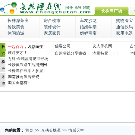
长株潭广场
长株潭茶座
房产楼市
车友沙龙
购物淘宝
餐饮美食
装修设计
婚姻学堂
通信数码
休闲旅游
家居家具
妈妈宝宝
家用电器
信客公司
友人手机网
占
长
一起百万
，因您而变
诚聘英才！
自购省钱分享赚钱！
淘宝特卖！！！
本
沙
万科·金域蓝湾撼世登场
株
长沙
黄兴路
生活消费网
洲
长株潭在线湖大参展
湘
湖南雅高酒店投资
淘宝全都有~
潭
您的位置
：
首页
>>
互动长株潭
>>
情感天空