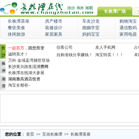
长株潭广场
长株潭茶座
房产楼市
车友沙龙
购物淘宝
餐饮美食
装修设计
婚姻学堂
通信数码
休闲旅游
家居家具
妈妈宝宝
家用电器
信客公司
友人手机网
占
长
一起百万
，因您而变
诚聘英才！
自购省钱分享赚钱！
淘宝特卖！！！
本
沙
万科·金域蓝湾撼世登场
株
长沙
黄兴路
生活消费网
洲
长株潭在线湖大参展
湘
湖南雅高酒店投资
淘宝全都有~
潭
您的位置
：
首页
>>
互动长株潭
>>
长株潭茶座