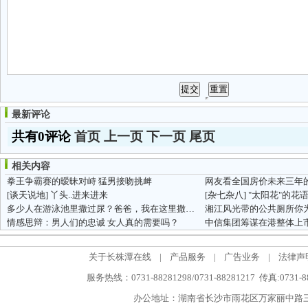
最新评论
共有0评论
首页
上一页
下一页
尾页
相关内容
拳王争霸赛的暧昧对峙 猛男接吻挑衅
网友看全国房价未来三年的走
[谈天说地]
丫头..进来进来
[杂七杂八]
"太阳花"的花
多少人在游泳池里撒过尿？爸爸，我在这里撒尿了[转帖] [分享]
湘江风光带的公共厕所你
情感思辩：男人们的忠诚 女人真的需要吗？
关于长株潭在线
|
产品服务
|
广告业务
|
法律声
服务热线：0731-88281298/0731-88281217 传真:0731-
办公地址：湖南省长沙市雨花区万家丽中路三段5