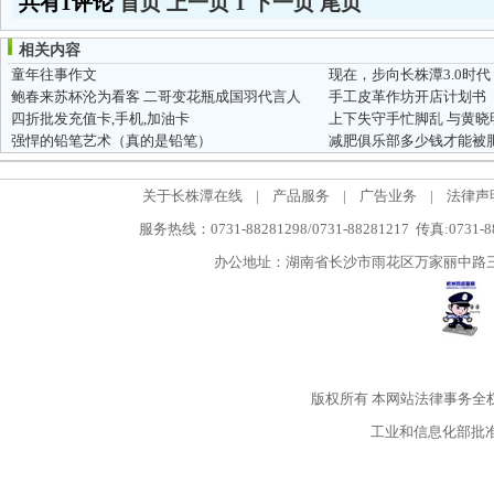
共有1评论
首页
上一页
1
下一页
尾页
相关内容
童年往事作文
现在，步向长株潭3.0时代
鲍春来苏杯沦为看客 二哥变花瓶成国羽代言人
手工皮革作坊开店计划书
四折批发充值卡,手机,加油卡
上下失守手忙脚乱 与黄晓
强悍的铅笔艺术（真的是铅笔）
减肥俱乐部多少钱才能被
关于长株潭在线
|
产品服务
|
广告业务
|
法律声
服务热线：0731-88281298/0731-88281217 传真:0731-
办公地址：湖南省长沙市雨花区万家丽中路三段5
版权所有
本网站法律事务全
工业和信息化部批