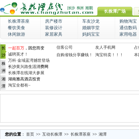
长株潭广场
长株潭茶座
房产楼市
车友沙龙
购物淘宝
餐饮美食
装修设计
婚姻学堂
通信数码
休闲旅游
家居家具
妈妈宝宝
家用电器
信客公司
友人手机网
占
长
一起百万
，因您而变
诚聘英才！
自购省钱分享赚钱！
淘宝特卖！！！
本
沙
万科·金域蓝湾撼世登场
株
长沙
黄兴路
生活消费网
洲
长株潭在线湖大参展
湘
湖南雅高酒店投资
淘宝全都有~
潭
您的位置
：
首页
>>
互动长株潭
>>
长株潭茶座
>>
湘潭