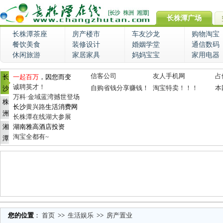
长株潭广场
长株潭茶座
房产楼市
车友沙龙
购物淘宝
餐饮美食
装修设计
婚姻学堂
通信数码
休闲旅游
家居家具
妈妈宝宝
家用电器
信客公司
友人手机网
占
长
一起百万
，因您而变
诚聘英才！
自购省钱分享赚钱！
淘宝特卖！！！
本
沙
万科·金域蓝湾撼世登场
株
长沙
黄兴路
生活消费网
洲
长株潭在线湖大参展
湘
湖南雅高酒店投资
淘宝全都有~
潭
您的位置
：
首页
>>
生活娱乐
>>
房产置业