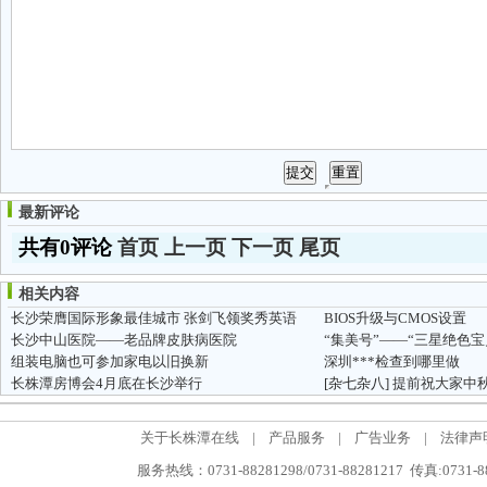
最新评论
共有0评论
首页
上一页
下一页
尾页
相关内容
长沙荣膺国际形象最佳城市 张剑飞领奖秀英语
BIOS升级与CMOS设置
长沙中山医院——老品牌皮肤病医院
组装电脑也可参加家电以旧换新
深圳***检查到哪里做
长株潭房博会4月底在长沙举行
[杂七杂八]
提前祝大家中
关于长株潭在线
|
产品服务
|
广告业务
|
法律声
服务热线：0731-88281298/0731-88281217 传真:0731-