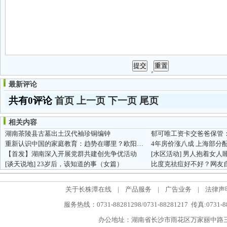
最新评论
共有0评论
首页
上一页
下一页
尾页
相关内容
湖南茶陵县古墓出土汉代袖珍铜编钟
郁可唯工资卡交爸爸保管
重新认识中国的家庭教育：趋势在哪里？欧阳维建老师解读动能教育...
4年房价涨八成 上海部分
【首发】湖南深入开展党群共建创先争优活动
[水区活动]
男人抱着女人睡,
[谈天说地]
23岁后，该知道的事（女篇）
比度克祛痘好不好？网友
关于长株潭在线
|
产品服务
|
广告业务
|
法律声
服务热线：0731-88281298/0731-88281217 传真:0731-
办公地址：湖南省长沙市雨花区万家丽中路三段5