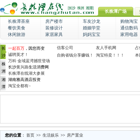
长株潭广场
长株潭茶座
房产楼市
车友沙龙
购物淘宝
餐饮美食
装修设计
婚姻学堂
通信数码
休闲旅游
家居家具
妈妈宝宝
家用电器
信客公司
友人手机网
占
长
一起百万
，因您而变
诚聘英才！
自购省钱分享赚钱！
淘宝特卖！！！
本
沙
万科·金域蓝湾撼世登场
株
长沙
黄兴路
生活消费网
洲
长株潭在线湖大参展
湘
湖南雅高酒店投资
淘宝全都有~
潭
您的位置
：
首页
>>
生活娱乐
>>
房产置业