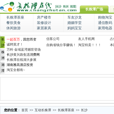
长株潭广场
长株潭茶座
房产楼市
车友沙龙
购物淘宝
餐饮美食
装修设计
婚姻学堂
通信数码
休闲旅游
家居家具
妈妈宝宝
家用电器
信客公司
友人手机网
占
长
一起百万
，因您而变
诚聘英才！
自购省钱分享赚钱！
淘宝特卖！！！
本
沙
万科·金域蓝湾撼世登场
株
长沙
黄兴路
生活消费网
洲
长株潭在线湖大参展
湘
湖南雅高酒店投资
淘宝全都有~
潭
您的位置
：
首页
>>
互动长株潭
>>
长株潭茶座
>>
长沙