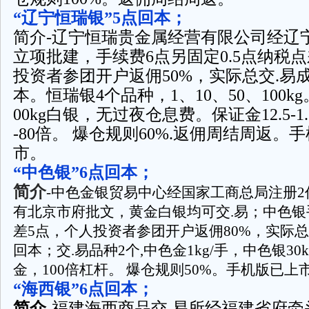
“辽宁恒瑞银”5点回本；
简介-辽宁恒瑞贵金属经营有限公司经辽
立项批建，手续费6点另固定0.5点纳税
投资者参团开户返佣50%，实际总交.易成
本。恒瑞银4个品种，1、10、50、100kg
00kg白银，无过夜仓息费。保证金12.5-1
-80倍。 爆仓规则60%.返佣周结周返。
市。
“中色银”6点回本；
简介
-中色金银贸易中心经国家工商总局注册2
有北京市府批文，黄金白银均可交.易；中色银
差5点，个人投资者参团开户返佣80%，实际总
回本；交.易品种2个,中色金1kg/手，中色银30k
金，100倍杠杆。 爆仓规则50%。手机版已
“海西银”6点回本；
简介
-福建海西商品交.易所经福建省府