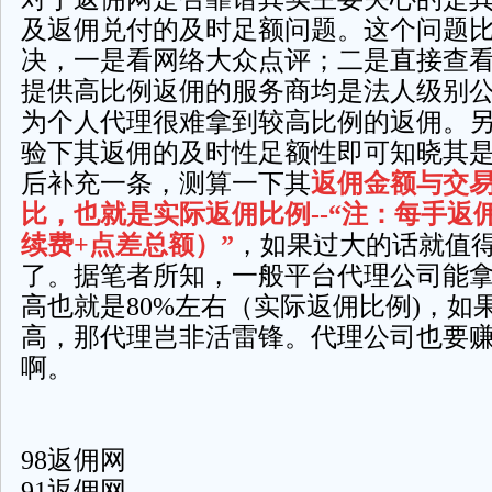
及返佣兑付的及时足额问题。这个问题
决，一是看网络大众点评；二是直接查
提供高比例返佣的服务商均是法人级别
为个人代理很难拿到较高比例的返佣。
验下其返佣的及时性足额性即可知晓其
后补充一条，测算一下其
返佣金额与交
比，也就是实际返佣比例--“注：每手返
续费+点差总额）”
，如果过大的话就值
了。据笔者所知，一般平台代理公司能
高也就是80%左右（实际返佣比例)，如
高，那代理岂非活雷锋。代理公司也要
啊。
98返佣网
91返佣网