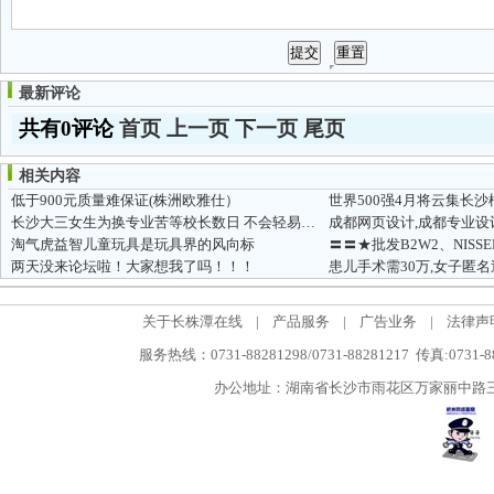
最新评论
共有0评论
首页
上一页
下一页
尾页
相关内容
低于900元质量难保证(株洲欧雅仕）
世界500强4月将云集长
长沙大三女生为换专业苦等校长数日 不会轻易放弃
淘气虎益智儿童玩具是玩具界的风向标
两天没来论坛啦！大家想我了吗！！！
患儿手术需30万,女子匿名送
关于长株潭在线
|
产品服务
|
广告业务
|
法律声
服务热线：0731-88281298/0731-88281217 传真:0731-
办公地址：湖南省长沙市雨花区万家丽中路三段5