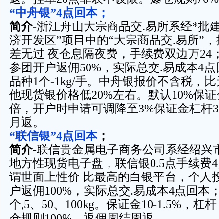
“中舟银”4点回本；
简介
-浙江舟山大宗商品交.易所系经*批
济开发区”项目中的“大宗商品交.易所”
差无过 夜仓息隔夜费，手续费双边万24
参团开户返佣50%，实际总交.易成本4点
品种1个-1kg/手。中舟银报价不含税，比
他现货银价格低20%左右。默认10%保证
倍，开户时申请可调降至3%保证金杠杆3
月返。
“联信银”4点回本
；
简介
-联信贵金属电子商务公司系经绍兴
地方性现货电子盘，联信银0.5点手续费
谓世面上性价 比最高的白银平台，个人
户返佣100%，实际总交.易成本4点回本；
个,5、50、100kg。保证金10-1.5%，杠杆
仓规则100%。返佣周结周返。