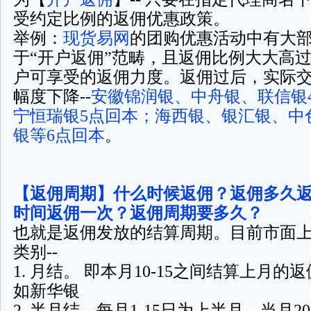
受约定比例的返佣优惠政策。
举例：
现货易网
的团购优惠活动中有大
于“开户返佣”范畴，且返佣比例大大高
户可享受的返佣力度。返佣过后，实际
幅度下降--
安徽锦润银、中舟银、联信银
宁恒瑞银5点回本；海西银、银汇银、中
银等6点回本
。
【返佣周期】什么时候返佣？返佣多久
时间返佣一次？返佣周期要多久？
也就是返佣发放的结算周期。目前市面
类别--
1. 月结。 即本月10-15之间结算上月的
如新华银
2. 半月结。每月1-15日为上半月，当月20