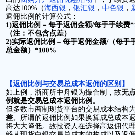
高达100%（
海西银
，
银汇银
，
中色银
，
返佣比例的计算公式：
1)返佣比例 = 每手返佣金额/每手手续费*
（注：不包含点差）
2)实际返佣比例 = 每手返佣金额/（每手
总金额）*100%
【返佣比例与交易总成本返佣的区别】
如上例，浙商所中舟银为撮合制，故
无
例就是交易总成本返佣比例
。
但多数市商制现货平台的交易成本结构
差
。所谓的返佣比例如果换算成总成本
将大大降低。故投资人在选择高返佣代
解其现货白银交易总成本的构成以及返