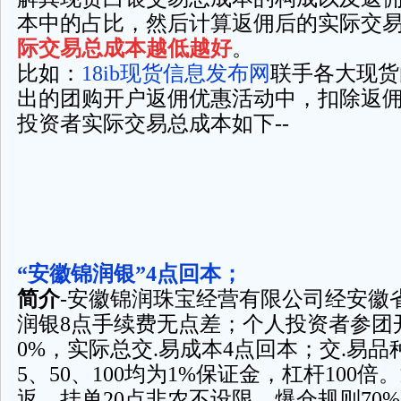
本中的占比，然后计算返佣后的实际交
际交易总成本越低越好
。
比如：
18ib现货信息发布网
联手各大现货
出的团购开户返佣优惠活动中，扣除返
投资者实际交易总成本如下--
“安徽锦润银”4点回本；
简介
-安徽锦润珠宝经营有限公司经安徽
润银8点手续费无点差；个人投资者参团
0%，实际总交.易成本4点回本；交.易品种
5、50、100均为1%保证金，杠杆100
返。挂单20点非农不设限。爆仓规则70