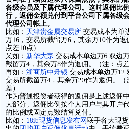
各级会员及下属代理公司。这时返佣比
行，返佣金额兑付到平台公司下属各级
代理公司帐上。
比如：
天津贵金属交易所
交易成本为单边
万16，交易所截留万6，其余万10作为
点差10点）
又如：
新华大宗
交易成本单边万6 双边万
截留万4，其余万8作为返佣。（注：点差
再如：
浙商所中舟银
交易成本单边万12 
交易所截留万4，其余万20作为返佣。（
差）
作为普通投资者获得的返佣是上述返佣
大部分。返佣比例按个人用户与其开户
的比例或固定点数结算兑付。
比如：
18ib现货信息发布网
联手各大现货
出的
团购开户返佣优惠活动
中，手续费