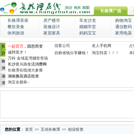
长株潭广场
长株潭茶座
房产楼市
车友沙龙
购物淘宝
餐饮美食
装修设计
婚姻学堂
通信数码
休闲旅游
家居家具
妈妈宝宝
家用电器
信客公司
友人手机网
占
长
一起百万
，因您而变
诚聘英才！
自购省钱分享赚钱！
淘宝特卖！！！
本
沙
万科·金域蓝湾撼世登场
株
长沙
黄兴路
生活消费网
洲
长株潭在线湖大参展
湘
湖南雅高酒店投资
淘宝全都有~
潭
您的位置
：
首页
>>
互动长株潭
>>
创业投资