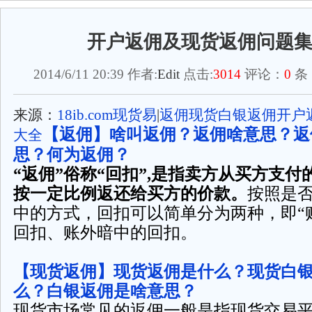
开户返佣及现货返佣问题
2014/6/11 20:39 作者:
Edit
点击:
3014
评论：
0
条
来源：
18ib.com现货易
|
返佣现货白银返佣开户
【返佣】啥叫返佣？返佣啥意思？返
大全
思？何为返佣？
“返佣”俗称“回扣”,是指卖方从买方支
按一定比例返还给买方的价款。
按照是
中的方式，回扣可以简单分为两种，即“
回扣、账外暗中的回扣。
【现货返佣】现货返佣是什么？现货白
么？白银返佣是啥意思？
现货市场常见的返佣一般是指现货交易