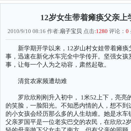
12岁女生带着瘫痪父亲上
2010/9/10 08:16 作者:
扇子宝贝
点击:
1280
评论：
0
新学期开学以来，12岁山村女娃带着瘫痪
事，迅速在新化水车完全中学传开。坚强女孩
事，让每一个人为之动容，肃然起敬。
清贫农家频遭劫难
罗欣欣刚刚升入初中， 1米52上下，亮亮
的笑脸，一脸阳光。不知悉内情的人，想不到
的小女孩会经历那么多的人生劫难。她是水车
父亲罗国平是一位老实巴交的农民，在欣欣2
轻的母亲抛下父女去了南方。但有父亲的照顾