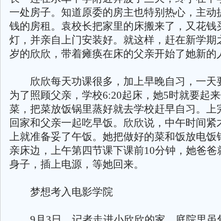
一处房子。知道原委的房主也特别热心，主动
钱的房租。袁校长把家里的床搬来了，又花钱
灯，并亲自上门安装好。就这样，赶在新学期之
岁的欣欣，带着瘫痪在床的父亲开始了她新的
欣欣每天功课很多，加上早晚自习，一天要
为了照顾父亲，学校6:20起床，她5时就要起
菜，把菜放饭锅里蒸好就去学校赶早自习。上
回家和父亲一起吃早饭。欣欣说，中午时间紧才
上就准备妥了午饭。她把做好的菜和饭放电饭
亲床边，上午第四节课下课前10分钟，她爸爸
身子，插上电源，等她回来。
梦想考入电影学院
9月3日，记者走进小欣欣的家。庭院里虽