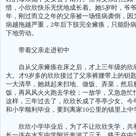
惜，小欣欣快乐无忧地成长着。她5岁时，爷爷走
年，刚过而立之年的父亲被一场怪病袭倒，因
病越拖越严重，2年后下肢完全瘫痪，只能卧
下地劳动。
带着父亲走进初中
自从父亲瘫痪在床之后，才上三年级的欣
大。才9岁多的欣欣接过了父亲裤腰带上的钥
一大清早，她就起来扫地、做饭、弄菜，然后
饭，再风风火火跑去学校；一放学，又急急忙
这样，三年过去了，欣欣长成了亭亭少女。今
和小学顺利毕业，要到离家10公里的镇里上中
欣欣小学毕业后，为了不让欣欣失学，共
长一连在水车中学附近奔波了三天，终于在中