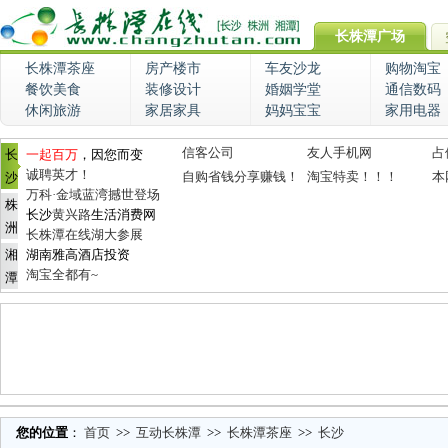
长株潭广场
长株潭茶座
房产楼市
车友沙龙
购物淘宝
餐饮美食
装修设计
婚姻学堂
通信数码
休闲旅游
家居家具
妈妈宝宝
家用电器
信客公司
友人手机网
占
长
一起百万
，因您而变
诚聘英才！
自购省钱分享赚钱！
淘宝特卖！！！
本
沙
万科·金域蓝湾撼世登场
株
长沙
黄兴路
生活消费网
洲
长株潭在线湖大参展
湘
湖南雅高酒店投资
淘宝全都有~
潭
您的位置
：
首页
>>
互动长株潭
>>
长株潭茶座
>>
长沙