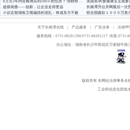
8万元5年内在株洲买到100㎡的住房？ 理财师出招
美国美孕|要健康宝宝就要
超级画册——创新，让企业走得更远
长株潭升位并网最后一次
小议近期湖南卫视编排的混乱：将成东方不败
联合国拨款１０００万美
关于长株潭在线
|
产品服务
|
广告业务
|
法律声
服务热线：0731-88281298/0731-88281217 传真:0731-
办公地址：湖南省长沙市雨花区万家丽中路三段5
版权所有
本网站法律事务全
工业和信息化部批