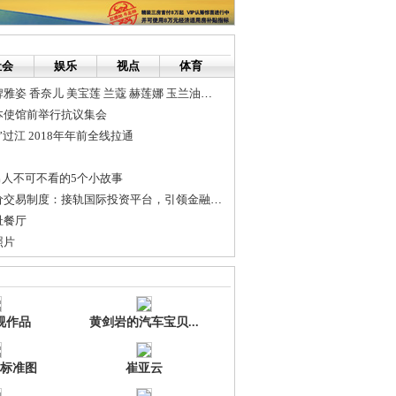
社会
娱乐
视点
体育
批发零售各种品牌雅姿 香奈儿 美宝莲 兰蔻 赫莲娜 玉兰油化妆品
本使馆前举行抗议集会
过江 2018年年前全线拉通
男人不可不看的5个小故事
太平洋交易所报价交易制度：接轨国际投资平台，引领金融新征途
耻餐厅
照片
医院曝光 西安艺星整容 曹刘静
死老爷子”
视作品
黄剑岩的汽车宝贝...
标准图
崔亚云