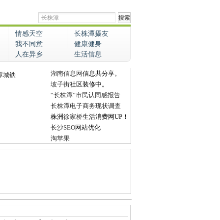
情感天空
长株潭摄友
我不同意
健康健身
人在异乡
生活信息
湖南信息网
信息共分享。
潭城铁
坡子街
社区装修中。
“长株潭”市民认同感报告
长株潭电子商务现状调查
株洲
徐家桥
生活消费网UP！
长沙SEO
网站优化
淘苹果