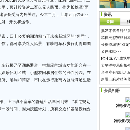
行先试的长沙市大河西先导区，规划总面积二十三
公里，预计投资逾二百亿元人民币。作为长株潭“两
、建设备受海内外关注。今年二月，世界五百强企业
资讯
要闻
规划、开发和运作。
，四十公顷的湖泊相当于未来新城区的“客厅”，
菲律宾慰安妇日
工作，都可享受迷人风景。有轨电车和步行街将周围
长株潭城铁“双龙”
又停水哒~~~
[杂七杂八]
成熟
车行桥乃至湖底通道，把相应的城市功能组合在一
台湾竟有如此无
括娱乐休闲区域、小型农田和居住带的线性公园。在
新疆五彩滩精美
出所、邮局和商店，市民在步行距离内就能满足生活
西安艺星整形美容
会员相册
鲶鱼炖茄子，“撑
、上下班不塞车的舒适生活早日到来。”看过规划
雅极影
等一段时间，因为按照计划，所有交通和基础设施要
雅极影视