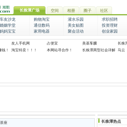
长株潭广场
空间
相册
圈子
社区
车友沙龙
购物淘宝
灌水乐园
求职招聘
婚姻学堂
通信数码
美女贴图
投资理财
妈妈宝宝
家用电器
聚会活动
创业家园
友人手机网
占便宜
美基
车膜
长株
赚钱！
淘宝特卖！！！
本网站寻合作！
长株潭两型社会详解
马云
长株潭热点
茶座