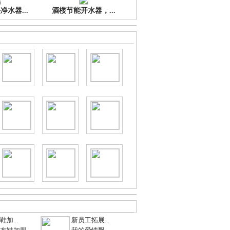
水器...
酒楼节能开水器，...
加...
新员工拓展...