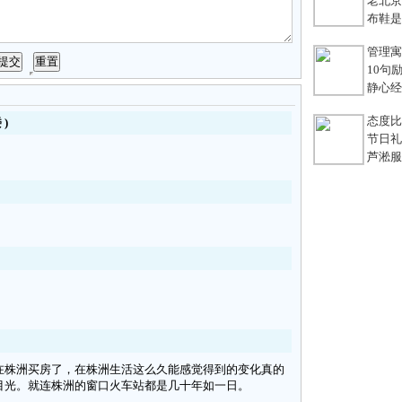
老北京
布鞋是老
管理寓言
10句励
静心经
态度比能
楼
)
节日礼
芦淞服装
在株洲买房了，在株洲生活这么久能感觉得到的变化真的
目光。就连株洲的窗口火车站都是几十年如一日。