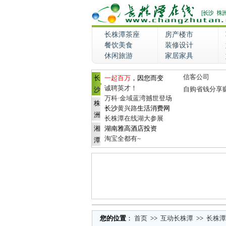
长株潭茶座
房产楼市
餐饮美食
装修设计
休闲旅游
家居家具
信客公司
长
一起百万
，因您而变
诚聘英才！
自购省钱分享
沙
万科·金域蓝湾撼世登场
株
长沙
黄兴路
生活消费网
洲
长株潭在线湖大参展
湘
湖南雅高酒店投资
淘宝全都有~
潭
您的位置
：
首页
>>
互动长株潭
>>
长株潭