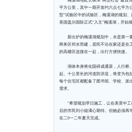
梅溪湖地处长株潭“两型社会”建设先
平方公里，其中一期开发约六点七平方
型”试验区中的试验区，梅溪湖的规划
美国盖尔国际正式“入主”梅溪湖，开始
新出炉的梅溪湖规划中，水是第一要素
商务区邻水而建，居民不论在家还是在
的高楼区连接在一起，出行方便快捷。
湖体本身将化阻碍成通渠，人行桥、
起。十公里长的河道防洪堤，将变为包
每个住宅区都配备了图书馆、学校、派
需求。
“希望规划早日施工，让在美景中工作
后的市民刘小姐满心期待。但她必须再
在二0一二年夏天完成。