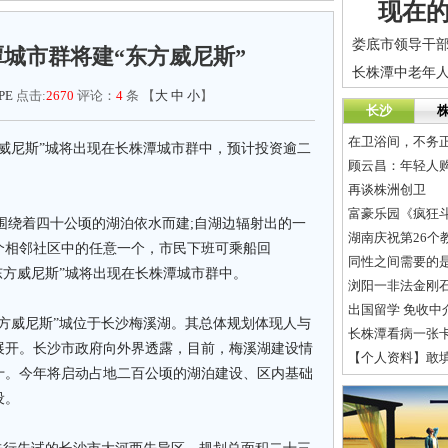
现在
潭城市群将建“东方威尼斯”
PE
点击:
2670
评论：
4
条 【
大
中
小
】
长沙
在卫浴间，不务
尼斯”城将出现在长株潭城市群中，预计投资逾二
顾云昌：年轻人
再谈株洲创卫
富豪乐园《疯狂斗
围绕着四十公顷的湖泊依水而建;自湖边辐射出的一
湖南庆祝第26个
个相邻社区中的任意一个，市民下班可乘船回
同性之间需要的
东方威尼斯”城将出现在长株潭城市群中。
浏阳一非法金刚
出国留学 免收中
威尼斯”城位于长沙梅溪湖。其总体规划体现人与
长株潭看病一张卡
展开。长沙市政府向外界透露，目前，梅溪湖建设情
【个人资料】敢填
十。今年将启动占地二百公顷的湖泊建设、区内基础
设。