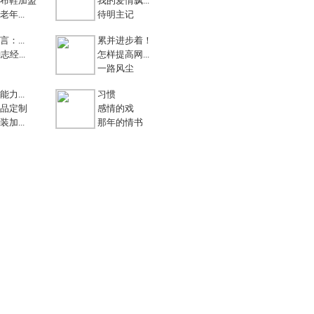
布鞋加盟
我的爱情飘...
年...
待明主记
：...
累并进步着！
志经...
怎样提高网...
一路风尘
力...
习惯
品定制
感情的戏
加...
那年的情书