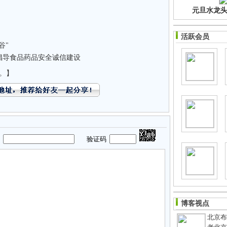
元旦水龙头净
活跃会员
谷"
倡导食品药品安全诚信建设
。】
码
验证码
博客视点
北京布鞋