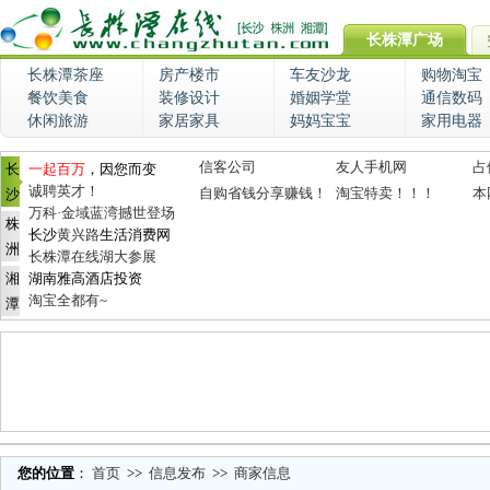
长株潭广场
长株潭茶座
房产楼市
车友沙龙
购物淘宝
餐饮美食
装修设计
婚姻学堂
通信数码
休闲旅游
家居家具
妈妈宝宝
家用电器
信客公司
友人手机网
占
长
一起百万
，因您而变
诚聘英才！
自购省钱分享赚钱！
淘宝特卖！！！
本
沙
万科·金域蓝湾撼世登场
株
长沙
黄兴路
生活消费网
洲
长株潭在线湖大参展
湘
湖南雅高酒店投资
淘宝全都有~
潭
您的位置
：
首页
>>
信息发布
>>
商家信息