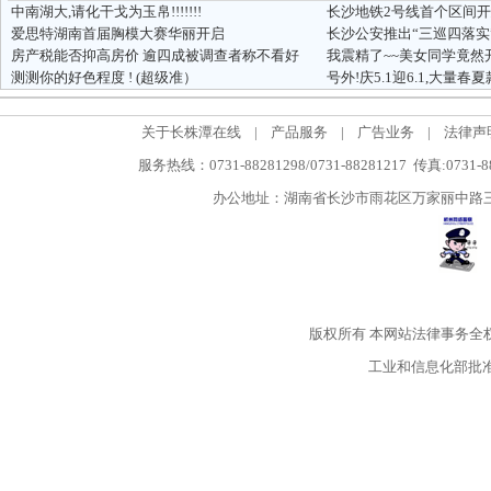
中南湖大,请化干戈为玉帛!!!!!!!
爱思特湖南首届胸模大赛华丽开启
长沙公安推出“三巡四落实
房产税能否抑高房价 逾四成被调查者称不看好
我震精了~~美女同学竟然
测测你的好色程度 ! (超级准）
关于长株潭在线
|
产品服务
|
广告业务
|
法律声
服务热线：0731-88281298/0731-88281217 传真:0731-
办公地址：湖南省长沙市雨花区万家丽中路三段5
版权所有
本网站法律事务全
工业和信息化部批