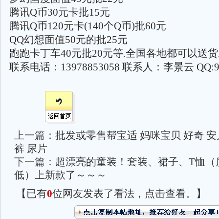
腾讯Q币30元卡批15元
腾讯Q币120元卡(140个Q币)批60元
QQ幻想面值50元的批25元
跑跑卡丁车40元批20元等.全国各地都可以送货
联系电话：13978853058 联系人：李景云 QQ:98
上一篇：
批发或零售帮宝适 妈咪宝贝 好奇 安
裤 尿片
下一篇：
超漂亮的童装！套装、裙子、T恤（
低）上新款了～～～
【已有
0
位网友发表了看法，点击查看。】