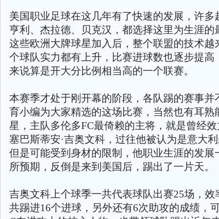
美国职业足球在这几年有了快速的发展，许多
亨利、杰拉德、贝克汉，都选择这里为生涯的
这些欧洲大牌球星加入后，整个联盟的技术越
个球队实力都有上升，比赛进球数也逐步提高
来说算是开大分比例相当高的一个联赛。
本赛季才处于刚开幕的阶段，各队踢的赛事并
育小编为大家精选的这场比赛，当然也有耳熟
星，主队多伦多FC最倚赖的主将，就是曾经效
塞巴斯蒂安·吉奥文科，过往他被认为是意大
但是可能受到身材的限制，他职业生涯的发展
所预期，反倒是来到美国后，踢出了一片天。
吉奥文科上个球季一共代表球队出赛25场，效
共踢进16个进球，另外还有6次助攻的成绩，