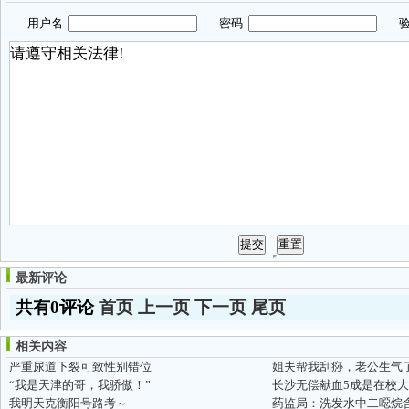
用户名
密码
验
最新评论
共有0评论
首页
上一页
下一页
尾页
相关内容
严重尿道下裂可致性别错位
姐夫帮我刮痧，老公生气了
“我是天津的哥，我骄傲！”
长沙无偿献血5成是在校
我明天克衡阳号路考～
药监局：洗发水中二噁烷