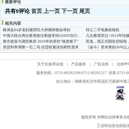
最新评论
共有0评论
首页
上一页
下一页
尾页
相关内容
株洲县84岁老妇腹部巨大肿瘤肿胀如孕妇
转让二手电脑收银机
中国大陆台商任蔡资政仅剩捷安特GIANT自行车品牌巨大董座刘金标一人
几次擦肩而过+2012年结
救市政策与调控换班 2010年的房价"骑虎难下"
死鬼，我正式困告切哒啦
房贷利率调整一石二鸟 信贷收紧误伤刚性需求
《奋斗》里米莱的36句让
关于长株潭在线
|
产品服务
|
广告业务
|
法律声
服务热线：0731-88281298/0731-88281217 传真:0731-
办公地址：湖南省长沙市雨花区万家丽中路三段5
版权所有
本网站法律事务全
工业和信息化部批