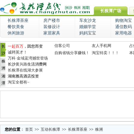
长株潭广场
长株潭茶座
房产楼市
车友沙龙
购物淘宝
餐饮美食
装修设计
婚姻学堂
通信数码
休闲旅游
家居家具
妈妈宝宝
家用电器
信客公司
友人手机网
占
长
一起百万
，因您而变
诚聘英才！
自购省钱分享赚钱！
淘宝特卖！！！
本
沙
万科·金域蓝湾撼世登场
株
长沙
黄兴路
生活消费网
洲
长株潭在线湖大参展
湘
湖南雅高酒店投资
淘宝全都有~
潭
您的位置
：
首页
>>
互动长株潭
>>
长株潭茶座
>>
株洲