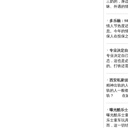
三奶的，身
昧、外遇的情
多乐融：9
情人节热度
息。今年的
保人在投保之
专业决定自
专业决定自
态，这也是
的。打铁还需
西安私家侦
精神出轨的
轨的人一般
轨？ 在如今
曝光酷乐士
曝光酷乐士
乐士童车玩
而，这一切结