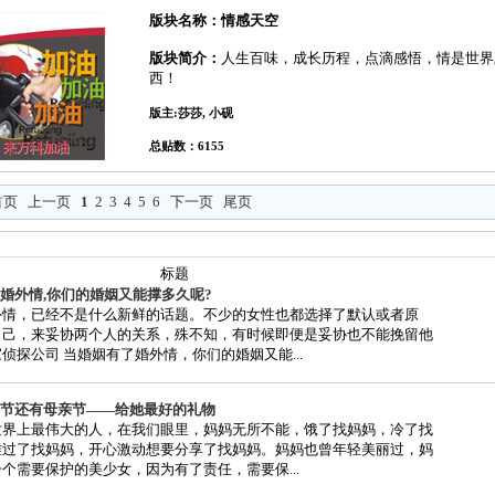
版块名称：情感天空
版块简介：
人生百味，成长历程，点滴感悟，情是世界
西！
版主:莎莎, 小砚
总贴数：6155
首页
上一页
1
2
3
4
5
6
下一页
尾页
标题
婚外情,你们的婚姻又能撑多久呢?
外情，已经不是什么新鲜的话题。不少的女性也都选择了默认或者原
自己，来妥协两个人的关系，殊不知，有时候即便是妥协也不能挽留他
侦探公司 当婚姻有了婚外情，你们的婚姻又能...
节还有母亲节——给她最好的礼物
世界上最伟大的人，在我们眼里，妈妈无所不能，饿了找妈妈，冷了找
难过了找妈妈，开心激动想要分享了找妈妈。妈妈也曾年轻美丽过，妈
个需要保护的美少女，因为有了责任，需要保...