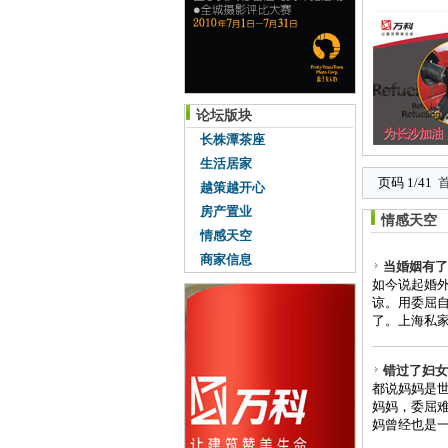
论坛版块
长株潭茶座
生活居家
页码 1/41
越策越开心
房产置业
情感天空
情感天空
商家信息
当婚姻有了
如今说起婚
谅。用委屈
了。上海私家
错过了妇女
都说妈妈是
妈妈，委屈
妈曾经也是一