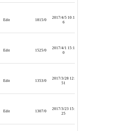
2017/4/5 10:1
Edit
1815/0
6
2017/4/1 15:1
Edit
1525/0
0
2017/3/28 12:
Edit
1353/0
51
2017/3/23 15:
Edit
1307/0
25