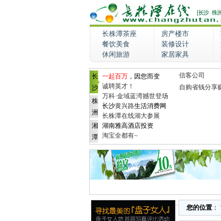
长株潭茶座
房产楼市
餐饮美食
装修设计
休闲旅游
家居家具
信客公司
长
一起百万
，因您而变
诚聘英才！
自购省钱分享
沙
万科·金域蓝湾撼世登场
株
长沙
黄兴路
生活消费网
洲
长株潭在线湖大参展
湘
湖南雅高酒店投资
淘宝全都有~
潭
您的位置
：