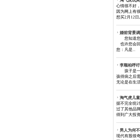
淘气虎玩具
心情很不好
因为网上有
想买2月12
婚前背景调
您知道您恋
也许您会回
您：凡是...
李顺柏呼吁
孩子是一个
孩得病之后
无论是在生活
淘气虎儿童
据不完全统
过了其他品
得到广大投资
男人为何不
现代有股很奇