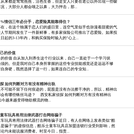
边从来都是莺莺燕燕，活色生香，但是女人只要在老公以外出现一些暧
况，大部分人都会嗤之以鼻，大力抨击，那...
8%情侣三年必分手，恋爱险真能靠得住？
还在，在这个独属于恋人们的盛日里，连空气里似乎也弥漫着甜蜜的气
情人节期间发生了一件新鲜事，有多家保险公司推出了恋爱险。如果投
日起的3-13年内，和购买保险时输入的“心上...
己的价值
己的价值 自从加入到养生这个行业以来，自己一直处于一个学习状
必须的。但是我对自己本身所掌握的这些专业技能感觉还是远远不够
自身硬，既然选择了这一行，如果连自己的专业知...
探 如何判断对方有没有精神出轨
人不可能不留下任何痕迹的，屁股是没有办法擦干净的，所以，精神出
都会有哪些蛛丝马迹？ 西安私家侦探 如何判断对方有没有精神出
越来越变得物欲横流的物...
童车玩具将用法律武器打击网络骗子
童车玩具将用法律武器打击网络骗子近日，有人在网络上发表类似“酷
具是骗子”的虚假信息，酷乐士童车玩具店加盟连锁行业受到影响，然
论均未能说服消费者。时至今日，指责...