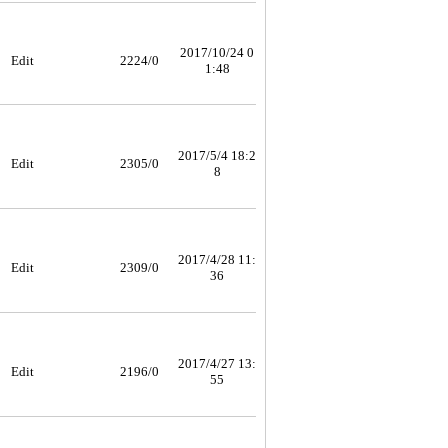
2017/10/24 0
Edit
2224/0
1:48
2017/5/4 18:2
Edit
2305/0
8
2017/4/28 11:
Edit
2309/0
36
2017/4/27 13:
Edit
2196/0
55