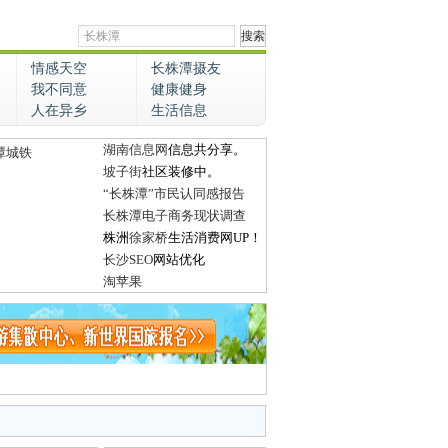
情感天空
长株潭摄友
我不同意
健康健身
人在异乡
生活信息
湖南信息网
信息共分享。
潭城铁
坡子街
社区装修中。
“长株潭”市民认同感报告
长株潭电子商务现状调查
株洲
徐家桥
生活消费网UP！
长沙SEO
网站优化
淘苹果