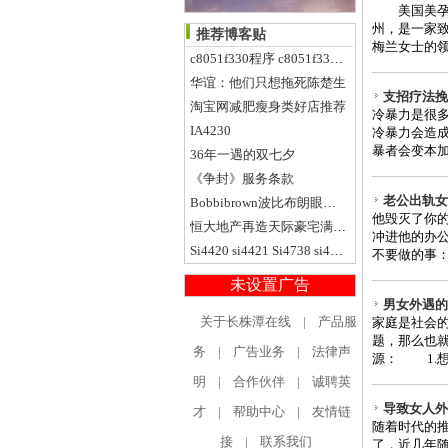
美国美孕医疗中心
州，是一家
推荐博客贴
梅兰女士的领
c8051f330程序 c8051f330 pdf
华谊：他们只想拖死陈楚生
支招疗法挽
淘宝网减肥瘦身类好店推荐
冷暴力是很
IA4230
冷暴力会造
暴者会变本加
36年一遇的双七夕
《争封》服务条款
老公出轨女
Bobbibrown波比布朗眼线胶分装0.5克送刷 黑棕蓝紫绿灰
他毁灭了你
恒大地产再造天际豪宅满屋名牌9A精装上市
冲进他的办公
Si4420 si4421 Si4738 si4739
不要做的事：
未设置广告
男女外遇的
关于长株潭在线
|
产品服
家庭是社会
题，那么也
务
|
广告业务
|
法律声
源： 1.想
明
|
合作伙伴
|
诚聘英
导致女人外
才
|
帮助中心
|
友情链
随着时代的
接
|
联系我们
了，近几年随