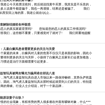
打击买火车票的黄牛骗子
，我老公今天抢票没抢到，然后就说找黄牛买票，我其实是不乐意的，
很多人说黄牛都是骗子，我也一再谨慎，结果还是被骗了。 我们
日从西安回上海的票，我老公就在QQ上...
查解除结婚前各种疑惑
人的真实家庭背景吗? 您知道您的恋人的真实工作情况吗?
答我们，这些都不重要，只要感觉对了就对了! 我们郑重地提醒
：儿童白癜风患者需要更多的关注与关爱
家庭的未来，白癜风对儿童的危害不仅仅只是表面的影响，因此小
需要得到更多的关注与关怀，小孩得了白癜风之后家长们会更加着急，
习惯还是治疗方面都需要引起更多...
益智玩具被网友曝光为骗局谁在胡说八道
计，淘气虎儿童益智玩具自进入市场以来一路保持畅销，其势头俨然盖
牌。因此，淘气虎儿童益智玩具从那时候起就受到人们的关注，特别是
商的青睐。行业人士介绍说，对于一个新品牌...
能原谅妻子出轨？
怪的社会现象，有权有势的男人很多都在外面有暧昧对象，什么***