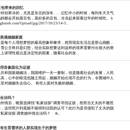
豆包带来的回忆
是特别寒冷的，尤其是东北的深冬……记忆中小的时候，每到冬天天气
妈都会开始蒸豆包，蒸好多的豆包，冷冻起来留着过年的时候吃。 h
nghainb.com/Upload/jpg/2017/10/23/14-3...
美满婚姻家庭
情是每个人理想梦想的最高想象和奢求，然而现实生活总是那么残酷，
白雪公主终归是幻想，结合实际想要达到这样的境界需要付出很大的努
上讲理性观点是决定性的因素，随着社会的发...
用音像固化为证据
民共和国新婚姻法，我国维护一夫一妻制，但是随着社会的发展，人民
提高，心中的暗流也随之而起，婚姻开始出现不忠的行为，令围城中人
至对婚姻失去信心。 有些人面对失败的婚姻...
合法吗？
外情后，晓晨选择找“私家侦探”调查寻找证据，然而当丈夫的不雅照
候，这些照片到底能不能得到法院的认可？此行为是否侵犯了丈夫的隐
私家侦探 调查婚外情合法吗？ &...
有生育需求的人群实现生子的梦想