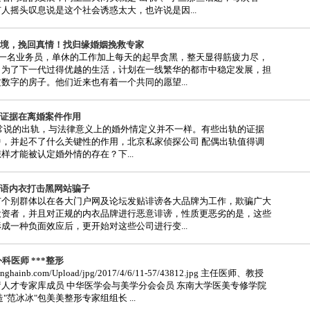
人摇头叹息说是这个社会诱惑太大，也许说是因...
境，挽回真情！找归缘婚姻挽救专家
是一名业务员，单休的工作加上每天的起早贪黑，整天显得筋疲力尽，
，为了下一代过得优越的生活，计划在一线繁华的都市中稳定发展，担
数字的房子。他们近来也有着一个共同的愿望...
证据在离婚案件作用
的出轨，与法律意义上的婚外情定义并不一样。有些出轨的证据
中，并起不了什么关键性的作用，北京私家侦探公司 配偶出轨值得调
样才能被认定婚外情的存在？下...
语内衣打击黑网站骗子
有个别群体以在各大门户网及论坛发贴诽谤各大品牌为工作，欺骗广大
投资者，并且对正规的内衣品牌进行恶意诽谤，性质更恶劣的是，这些
成一种负面效应后，更开始对这些公司进行变...
科医师 ***整形
shanghainb.com/Upload/jpg/2017/4/6/11-57/43812.jpg 主任医师、教授
人才专家库成员 中华医学会与美学分会会员 东南大学医美专修学院
"范冰冰"包美美整形专家组组长 ...