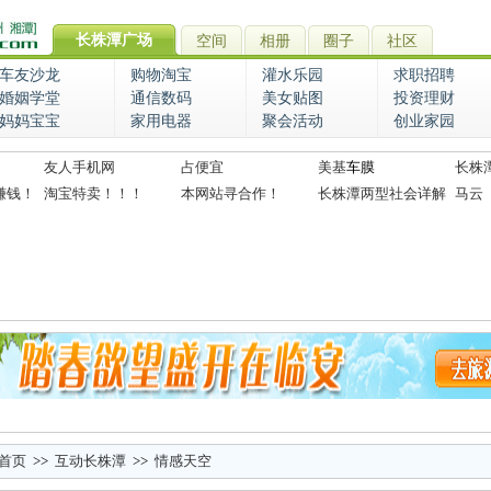
长株潭广场
空间
相册
圈子
社区
车友沙龙
购物淘宝
灌水乐园
求职招聘
婚姻学堂
通信数码
美女贴图
投资理财
妈妈宝宝
家用电器
聚会活动
创业家园
友人手机网
占便宜
美基
车膜
长株
赚钱！
淘宝特卖！！！
本网站寻合作！
长株潭两型社会详解
马云
首页
>>
互动长株潭
>>
情感天空