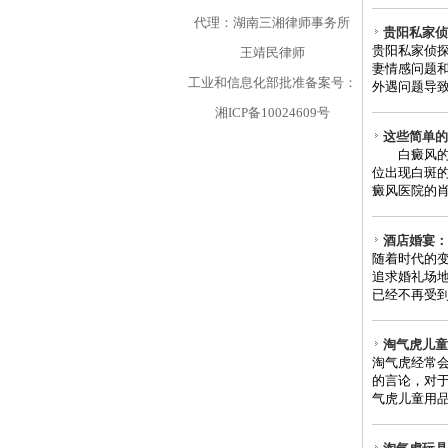
代理：湖南三湘律师事务所
贵阳私家侦
贵阳私家侦探
王靖民律师
妻情感问题和
工业和信息化部批准备案号：
外遇问题导致
湘ICP备10024609号
这些简单的
白癜风的常
位出现白斑
癜风医院的肖
酒店婚宴：
随着时代的
追求婚礼场
已经不再受到
淘气虎儿童
淘气虎经常
的言论，对
气虎儿童用品