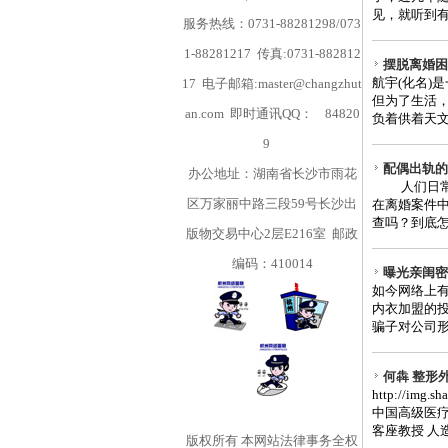
见，就听到有
服务热线：0731-88281298/073
1-88281217 传真:0731-882812
摆脱离婚困
航宇(化名)
17 电子邮箱:master@changzhut
但为了生活
an.com 即时通讯QQ：
84820
负着供着天文
9
配偶出轨的
办公地址：湖南省长沙市雨花
人们日常说
区万家丽中路三段59号长沙出
在离婚案件
查吗？到底怎
版物交易中心2层E216室 邮政
编码：410014
曝光亲闺密
如今网络上
内衣加盟的
骗子对公司形
何犇 整形外
http://img.
中国高级医疗
客座教授 人造
版权所有
本网站法律事务全权