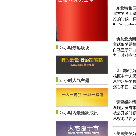
东北特色 
北方的冬天
冷的时候，妈
ttp://img.sha
协助您挽回
童话般的爱
24小时最热版块
白马王子和
力，某种意义
让出轨行为
根据中华人
24小时人气主题
思想水平的
痛心不已，甚
调查婚外情
发现丈夫有婚
24小时内最活跃成员
被公开的时
私权呢？西安
美国美孕为