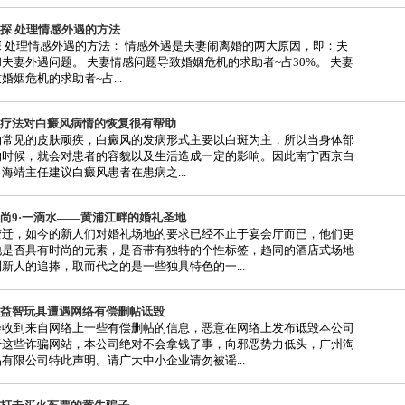
探 处理情感外遇的方法
 处理情感外遇的方法： 情感外遇是夫妻闹离婚的两大原因，即：夫
夫妻外遇问题。 夫妻情感问题导致婚姻危机的求助者~占30%。 夫妻
婚姻危机的求助者~占...
疗法对白癜风病情的恢复很有帮助
见的皮肤顽疾，白癜风的发病形式主要以白斑为主，所以当身体部
的时候，就会对患者的容貌以及生活造成一定的影响。因此南宁西京白
海靖主任建议白癜风患者在患病之...
尚9·一滴水——黄浦江畔的婚礼圣地
变迁，如今的新人们对婚礼场地的要求已经不止于宴会厅而已，他们更
地是否具有时尚的元素，是否带有独特的个性标签，趋同的酒店式场地
新人的追捧，取而代之的是一些独具特色的一...
益智玩具遭遇网络有偿删帖诋毁
会收到来自网络上一些有偿删帖的信息，恶意在网络上发布诋毁本公司
于这些诈骗网站，本公司绝对不会拿钱了事，向邪恶势力低头，广州淘
有限公司特此声明。请广大中小企业请勿被谣...