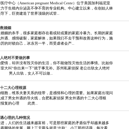
（American pregnant Medical Cente）位于美国加利福尼亚
致力于生殖内分泌及不孕不育的专业机构。中心建立以来，在创始人林
导下，巨资建造了世界顶级的试管...
救婚姻
多婚姻的杀手，很多家庭都存在着或轻或重的家庭冷暴力。长期的家庭
成外遇、感情破裂，家庭解体，如果我们不去干预和改善这种行为，施
厉的封锁自己，冰冻另一半，而受虐者会产...
人绝对不要做的事
的爱情，却并没有毁灭你的生活，你不能做毁灭他生活的事情。比如你
室大叫“你出来一下”就于事无补。苏州私家侦探 老公出轨女人绝对
 男人出轨，女人不可以做...
十二大心理根源
的细胞，维系夫妻关系的纽带，是感情和心理的需要。如果家庭出现问
就成了男女外遇的导火线，合肥私家侦探 男女外遇的十二大心理根
报复的心理 此类...
遇心理的几种情况
推进，人们的生活越来越富裕，可是那些家庭的矛盾似乎却越来越多
着网络的发展，网上三天两头就是‘出轨’、小三那些话题，每次看