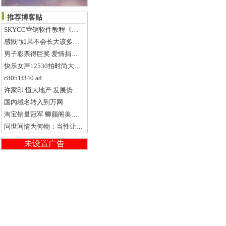
推荐博客贴
SKYCC营销软件教程《四》SNS博客群建使用
感慨“如果不会长大该多好. ”
男子彩票得巨奖 爱情捐献创记录
快乐女声12530拍时尚大片寻求突破 郁可唯接长发黄英跳街舞
c8051f340 ad
许家印 恒大地产 发展势不可挡
国内域名转入到万网
淘宝销量冠军 卿颜阁美白BB霜 赶超大牌效果 10合一完美清透裸妆
问世间情为何物：当性让女人迷失真爱时
未设置广告