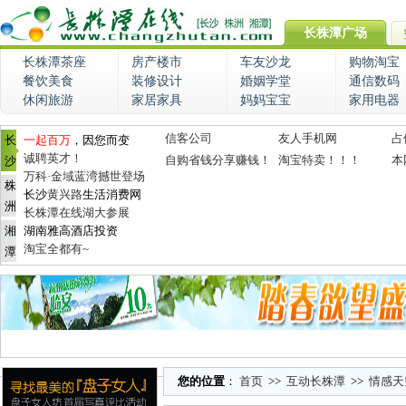
长株潭广场
长株潭茶座
房产楼市
车友沙龙
购物淘宝
餐饮美食
装修设计
婚姻学堂
通信数码
休闲旅游
家居家具
妈妈宝宝
家用电器
信客公司
友人手机网
占
长
一起百万
，因您而变
诚聘英才！
自购省钱分享赚钱！
淘宝特卖！！！
本
沙
万科·金域蓝湾撼世登场
株
长沙
黄兴路
生活消费网
洲
长株潭在线湖大参展
湘
湖南雅高酒店投资
淘宝全都有~
潭
您的位置
：
首页
>>
互动长株潭
>>
情感天