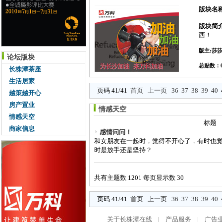
版块名
版块简
西！
版主:莎莎
论坛版块
总贴数：6
长株潭茶座
生活居家
页码 41/41
首页
上一页
36
37
38
39
40
越策越开心
房产置业
情感天空
情感天空
标题
商家信息
感情问问！
和女朋友在一起时，觉得不开心了，有时也
时是放手还是坚持？
共有主题数 1201 每页显示数 30
页码 41/41
首页
上一页
36
37
38
39
40
关于长株潭在线
|
产品服务
|
广告