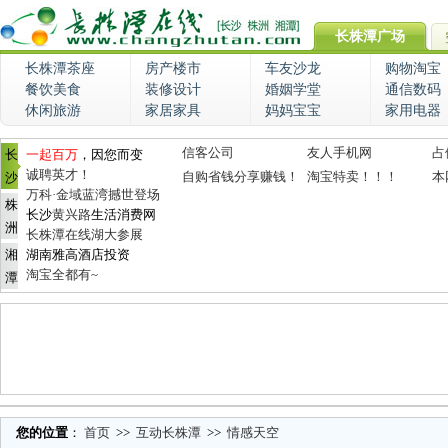
长株潭广场
长株潭茶座
房产楼市
车友沙龙
购物淘宝
餐饮美食
装修设计
婚姻学堂
通信数码
休闲旅游
家居家具
妈妈宝宝
家用电器
信客公司
友人手机网
占
长
一起百万
，因您而变
诚聘英才！
自购省钱分享赚钱！
淘宝特卖！！！
本
沙
万科·金域蓝湾撼世登场
株
长沙
黄兴路
生活消费网
洲
长株潭在线湖大参展
湘
湖南雅高酒店投资
淘宝全都有~
潭
您的位置
：
首页
>>
互动长株潭
>>
情感天空