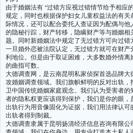
由于婚姻法有 “过错方应视过错情节给予相应的
规定，同时也根据保护妇女儿童权益法的有关
际情况，还可以配合委托人查证因为配偶与他
的隐秘行踪，财产转移，隐瞒财产等与婚姻相
题。同时新婚姻法中规定了无过错方可向过错
一旦婚外恋被法院认定，无过错方就可在财产
利地位。但是由于取证困难，大多数婚外情离
的曲指可数。
大德调查网，是云南昆明私家侦探首选品牌大
攻婚姻调查领域。我们旗帜鲜明的反对出轨，
卫中国传统婚姻家庭观念。我们认为受害者的
者的隐私权更应该得到保护，我们是你的眼，
出轨行为用音像固化为证据，我们用法律认可
出轨者得到制裁。
大德调查隶属于昆明扬清经济信息咨询有限公
查领域。我们在你身边，用专业打造本土私人