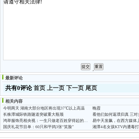
最新评论
共有0评论
首页
上一页
下一页
尾页
相关内容
今明两天 湖南大部分地区将出现37℃以上高温
晚霞
长株潭城际铁路隧道突破重大瓶颈
看他们如何返璞归真 三对
鸿举服饰亮相央视：一生只做老百姓穿得起的好衣服
易中天发飙，在西方媒体
国庆礼花节目单：60只和平鸽3张“笑脸”
湘潭4名女孩KTV内遭毒打