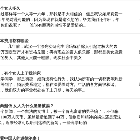
个女人多久
杨过那样等一个人等十六年，那我是不大相信的，但是我说如果真爱一
三四年绝对是可能的，因为我现在就是这么想的，毕竟我们还年轻，年
你们说呢？ 谁说有距离的感情不是爱情的...
本费用都有哪些
产 几年前，武汉一个漂亮女研究生明码标价嫁人引起过极大的轰
千万固定资产才有资格见面；再有现在的富人俱乐部，那都是美女愿意
的男人，其他人只能干瞪眼。现实社会中美女...
，有个女人上了我的床
大学同学，都是初恋，婚前没有性行为，我认为所有的一切都要等到新
们等到了，婚后关系稳定，都在深爱着对方。生活的各方面很和谐。
我们双方的事业都处在了上升期，每天的事...
商越低 女人为什么屡屡被骗？
一个新闻，一个留法的女博士，被一个冒充富翁的男子骗了，不但骗
100万人民币。虽然最后追回了44万，但物质和精神的损失还是无法
实，近来经常可以听到这样的新闻，一些高学历的...
看中国人的道德沦丧！