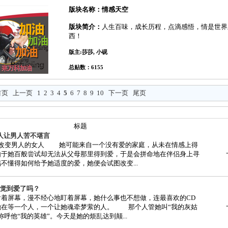
版块名称：情感天空
版块简介：
人生百味，成长历程，点滴感悟，情是世界
西！
版主:莎莎, 小砚
总贴数：6155
首页
上一页
1
2
3
4
5
6
7
8
9
10
下一页
尾页
标题
人让男人苦不堪言
要改变男人的女人 她可能来自一个没有爱的家庭，从未在情感上得
由于她百般尝试却无法从父母那里得到爱，于是会拼命地在伴侣身上寻
不懂得如何给予她适度的爱，她便会试图改变...
觉到爱了吗？
着屏幕，漫不经心地盯着屏幕，她什么事也不想做，连最喜欢的CD
她在等一个人，一个让她魂牵梦萦的人。 那个人管她叫“我的灰姑
称呼他“我的英雄”。今天是她的烦乱达到颠...