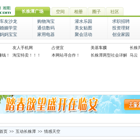
长株潭广场
空间
相册
圈子
社区
车友沙龙
购物淘宝
灌水乐园
求职招聘
婚姻学堂
通信数码
美女贴图
投资理财
妈妈宝宝
家用电器
聚会活动
创业家园
友人手机网
占便宜
美基
车膜
长株
赚钱！
淘宝特卖！！！
本网站寻合作！
长株潭两型社会详解
马云
首页
>>
互动长株潭
>>
情感天空