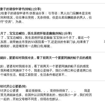
妻子的请假申请书[转帖] [分享]
公给妻子的请假申请书 供香油分享： 引导语：男人出门应酬本是没有
时间和情况，往往事出突然，无奈得很。但是出差应酬颇多的男人，往
“空房”。为表...
个月了，宝宝总喊怕，医生居然怀疑是癫痫[转帖] [分享]
月了，宝宝总喊怕，医生居然怀疑是癫痫 宝宝快16个月了，最近一个
东西，就带她去市里的XX医院看一下,还是挂的专家门诊,,结果查了
都很好，就是嘴里有一点鹅口疮,喉咙...
媳妇，婆婆却对我很冷淡，看了前两天一个婆婆阿姨的帖子后的感觉
媳妇，婆婆却对我很冷淡，看了前两天一个婆婆阿姨的帖子后的感觉
和楼主阿姨掉了个个。我老公是独子。我们小两口和公婆老两口在
个城市生活。都是工薪阶层，生活条件都还算不...
却讨厌公公婆婆(转)
却讨厌公公婆婆 最近很烦恼。。。觉得快得病了。。。 我是
家里兄弟姐妹也多。在国外认识我男朋友的，他比我小一岁，我们经历
一起的，开始父母都不同意，但现在也默认...