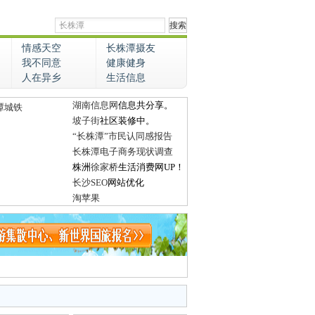
情感天空
长株潭摄友
我不同意
健康健身
人在异乡
生活信息
湖南信息网
信息共分享。
潭城铁
坡子街
社区装修中。
“长株潭”市民认同感报告
长株潭电子商务现状调查
株洲
徐家桥
生活消费网UP！
长沙SEO
网站优化
淘苹果