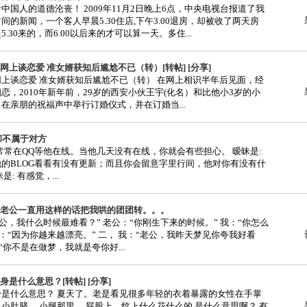
中国人的道德沦丧！ 2009年11月2日晚上6点，中央电视台报道了我
间的新闻，一个客人早晨5.30住店,下午3.00退房，却被收了两天房
.30来的，而6.00以后来的才可以算一天。多住...
网上谈恋爱 准女婿获知后尴尬不已（转）[转帖] [分享]
上谈恋爱 准女婿获知后尴尬不已（转） 在网上相识半年后见面，经
恋，2010年新年前，29岁的西安小伙王宇(化名）和比他小3岁的小
在亲朋的祝福声中举行订婚仪式，并在订婚当...
却不属于对方
常常在QQ等他在线。当他几天没有在线，你就会有些担心。 暧昧是:
的BLOG看看有没有更新；而且你会留意字里行间，他对你有没有什
是: 有感觉，...
老公一直用这样的话把我哄的团团转。。。
老公，我什么时候最难看？” 老公：“你刚生下来的时候。” 我：“你怎么
公：“因为你越来越漂亮。” 二， 我：“老公，我昨天梦见你夸我好看
“你不是在做梦，我就是夸你好...
是什么意思？[转帖] [分享]
身是什么意思？ 夏天了。老是看见很多年轻的衣着暴露的女性在手掌
小肚脐 ，小腿那里 。屁股上。纹上什么花什么的 是什么意思啊？ 有