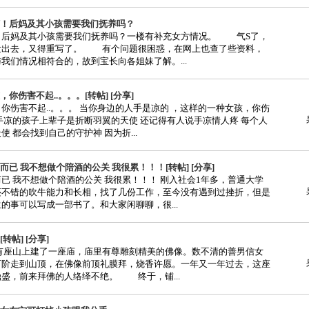
！后妈及其小孩需要我们抚养吗？
！后妈及其小孩需要我们抚养吗？一楼有补充女方情况。 气S了，
发出去，又得重写了。 有个问题很困惑，在网上也查了些资料，
我们情况相符合的，故到宝长向各姐妹了解。...
你伤害不起..。。。[转帖] [分享]
你伤害不起..。。。 当你身边的人手是凉的 ，这样的一种女孩，你伤
手凉的孩子上辈子是折断羽翼的天使 还记得有人说手凉情人疼 每个人
使 都会找到自己的守护神 因为折...
而已 我不想做个陪酒的公关 我很累！！！[转帖] [分享]
已 我不想做个陪酒的公关 我很累！！！ 刚入社会1年多，普通大学
还不错的吹牛能力和长相，找了几份工作，至今没有遇到过挫折，但是
的事可以写成一部书了。和大家闲聊聊，很...
转帖] [分享]
 有座山上建了一座庙，庙里有尊雕刻精美的佛像。数不清的善男信女
石阶走到山顶，在佛像前顶礼膜拜，烧香许愿。一年又一年过去，这座
盛，前来拜佛的人络绎不绝。 终于，铺...