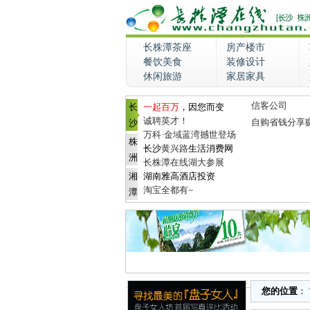
长株潭茶座
房产楼市
餐饮美食
装修设计
休闲旅游
家居家具
信客公司
长
一起百万
，因您而变
诚聘英才！
自购省钱分享
沙
万科·金域蓝湾撼世登场
株
长沙
黄兴路
生活消费网
洲
长株潭在线湖大参展
湘
湖南雅高酒店投资
淘宝全都有~
潭
您的位置
：