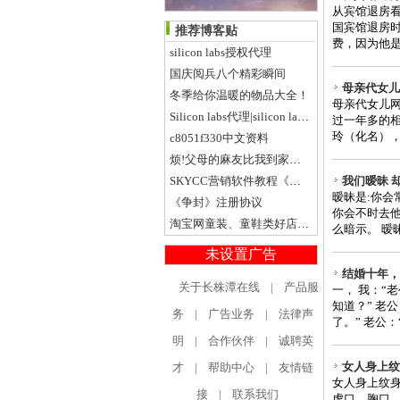
从宾馆退房看
国宾馆退房时
推荐博客贴
费，因为他是5
silicon labs授权代理
国庆阅兵八个精彩瞬间
母亲代女儿
冬季给你温暖的物品大全！
母亲代女儿网
Silicon labs代理|silicon labs授权代理|silicon代理|silicon授权...
过一年多的相
玲（化名），
c8051f330中文资料
烦!父母的麻友比我到家还早!
SKYCC营销软件教程《四》SNS博客群建使用
我们暧昧 
暧昧是:你会
《争封》注册协议
你会不时去他
淘宝网童装、童鞋类好店推荐！
么暗示。 暧昧
未设置广告
结婚十年，
关于长株潭在线
|
产品服
一， 我：“
知道？” 老
务
|
广告业务
|
法律声
了。” 老公：
明
|
合作伙伴
|
诚聘英
女人身上纹身
才
|
帮助中心
|
友情链
女人身上纹
接
|
联系我们
虎口。胸口。