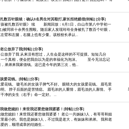
扎数百针眼续：确认8名男生对其殴打,家长拒绝赔偿[转帖] [分享]
被扎数百针眼》 续 新闻回放：6月1日，白山市第八中学初一
名)被同班十余男生围殴。随后家人发现玲玲全身被扎了数百个针眼，
左臂和左腿，右腿上也有少量。该校校长承认...
公放弃了我[转帖] [分享]
老公放弃了我 从来没有想过，人生会是这样的不可捉摸。短短几分
、一个真相，便会把我自以为是的幸福化为泡沫。 至今无法忘记
日，弟弟来我家借钱。这已是今年的第三次，他...
爱花钱。[转帖] [分享]
爱花钱。 睫毛长的女孩子脾气不好。 眼睛大的女孩爱花钱。 眉毛里
明。 脖子后面的是苦情痣。 眉毛浓的人重情，眉毛淡的人寡情。 手
干净的女生（右手）命一定好。 ...
我做您媳妇！来世我还要您做我婆婆！[转帖] [分享]
做您媳妇！来世我还要您做我婆婆！ 老公一共姊妹3人，有哥哥和姐
里最小的。我也是姊妹3人，不过我是老大，有妹妹和弟弟。 我和老
爱的，顺理成章的结婚生...