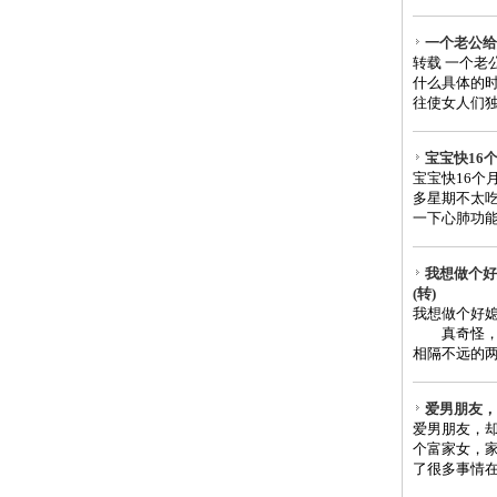
一个老公给
转载 一个老
什么具体的
往使女人们独守
宝宝快16
宝宝快16个
多星期不太吃
一下心肺功能
我想做个好
(转)
我想做个好
真奇怪，我
相隔不远的两
爱男朋友，
爱男朋友，
个富家女，
了很多事情在