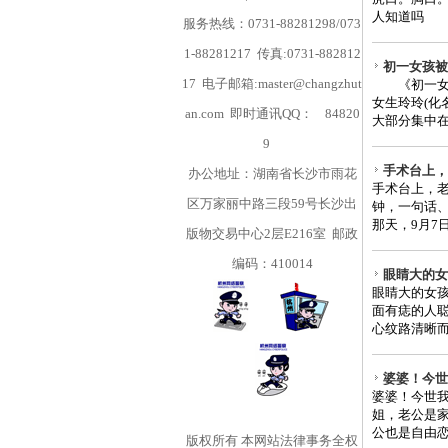
人知道吗
服务热线：0731-88281298/073
1-88281217 传真:0731-882812
初一女孩被
17 电子邮箱:master@changzhut
《初一女孩
女生玲玲(化
an.com 即时通讯QQ：
84820
大部分集中在
9
手术台上，老
办公地址：湖南省长沙市雨花
手术台上，
区万家丽中路三段59号长沙出
钟，一句话
那天，9月7
版物交易中心2层E216室 邮政
编码：410014
眼睛大的女孩
眼睛大的女孩
面有痣的人聪
心纹路清晰而
婆婆！今世
婆婆！今世我
姐，老公是家
公也是自由恋
版权所有
本网站法律事务全权