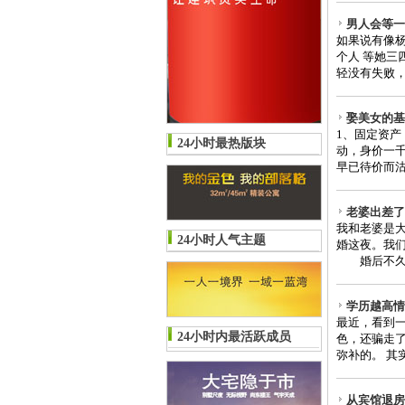
男人会等一
如果说有像
个人 等她
轻没有失败，
娶美女的基
1、固定资
24小时最热版块
动，身价一
早已待价而沽
老婆出差了
我和老婆是
24小时人气主题
婚这夜。我
婚后不久，
学历越高情
最近，看到
24小时内最活跃成员
色，还骗走了
弥补的。 其
从宾馆退房