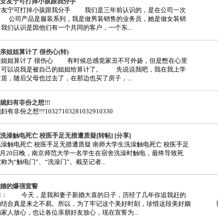
女友宁可打掉小孩跟我分手
女友宁可打掉小孩跟我分手 我们是三年前认识的，是在公司一次
 公司产品是服装系列，我是做男装销售的业务员，她是做女装销
我们认识是因他们有一个共同的客户，一个东...
亲姐姐算计了 很伤心(转)
亲姐姐算计了 很伤心 有时候总感觉家丑不可外扬，但是憋在心里
，可以说我是被自己的姐姐给算计了。 先说说我吧，我在我上学
居，随后父母也过去了，在那边也买了房子，...
媳妇有非份之想!!!
非份之想!!!10327103281032910330
洗澡触电死亡 校医手足无措遭质疑[转帖] [分享]
澡触电死亡 校医手足无措遭质疑 南师大学生洗澡触电死亡 校医手足
6月20日晚，南京师范大学一名学生在宿舍洗澡时触电，最终导致死
为“触电门”、“洗澡门”。截至记者...
婚的爆强宣誓
亲： 今天，是我和妻子新婚大喜的日子，历经了几年你追我赶的
的结合真是来之不易。所以，为了牢记这个美好时刻，珍惜这段美好姻
家人放心，也让各位亲朋好友放心，现在宣誓为...