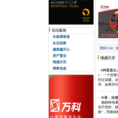
论坛版块
长株潭茶座
生活居家
页码 5/41
越策越开心
房产置业
情感天空
情感天空
商家信息
6种星座女
1、一个想
到过温暖。
求。如果伴侣
今夜，你感
她静静地看
也不想听。
娘”，而她就