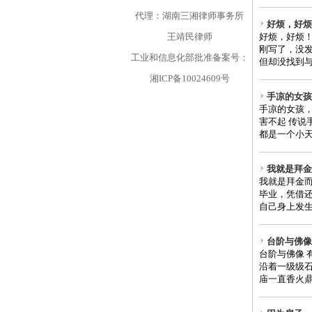
代理：湖南三湘律师事务所
好烦，好烦
王靖民律师
好烦，好烦
刚写了，没
工业和信息化部批准备案号：
但却没找到与
湘ICP备10024609号
手凉的女孩，
手凉的女孩，
害不起 传说
都是一个小天
我就是拜金
我就是拜金而
毕业，凭借
自己身上发生
台阶与佛像[
台阶与佛像
沿着一级级
庙一直香火鼎