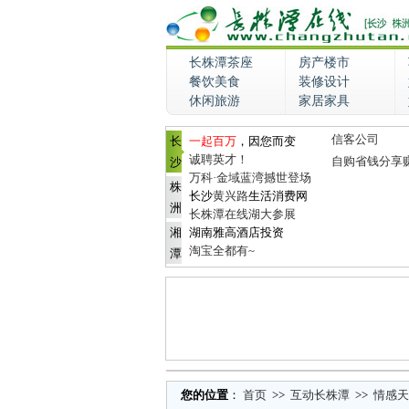
长株潭茶座
房产楼市
餐饮美食
装修设计
休闲旅游
家居家具
信客公司
长
一起百万
，因您而变
诚聘英才！
自购省钱分享
沙
万科·金域蓝湾撼世登场
株
长沙
黄兴路
生活消费网
洲
长株潭在线湖大参展
湘
湖南雅高酒店投资
淘宝全都有~
潭
您的位置
：
首页
>>
互动长株潭
>>
情感天