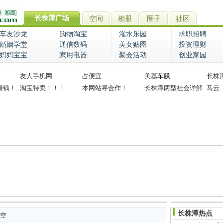
长株潭广场
空间
相册
圈子
社区
车友沙龙
购物淘宝
灌水乐园
求职招聘
婚姻学堂
通信数码
美女贴图
投资理财
妈妈宝宝
家用电器
聚会活动
创业家园
友人手机网
占便宜
美基
车膜
长株
赚钱！
淘宝特卖！！！
本网站寻合作！
长株潭两型社会详解
马云
长株潭热点
空