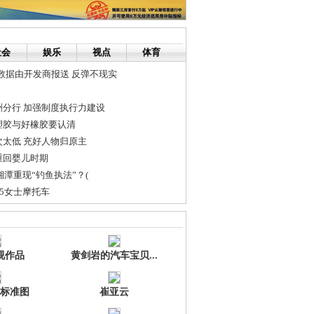
社会
娱乐
视点
体育
数据由开发商报送 反弹不现实
分行 加强制度执行力建设
塑胶与好橡胶要认清
太低 充好人物归原主
重回婴儿时期
湘潭重现“钓鱼执法”？(
25女士摩托车
盟服务好 给加盟商贴心扶持 专业培训！
9
视作品
黄剑岩的汽车宝贝...
标准图
崔亚云