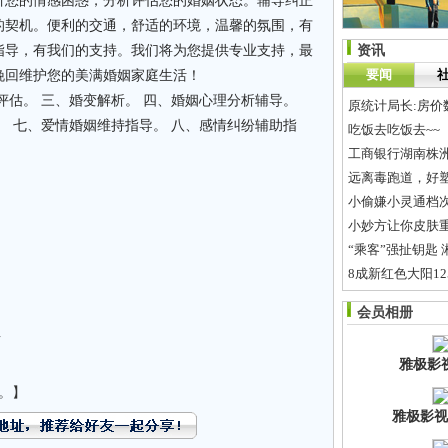
听您的情感困惑，分析评估您的婚姻状态。辅导纠正
的契机。便利的交通，舒适的环境，温馨的氛围，有
指导，有我们的支持。我们将为您提供专业支持，最
资讯
要闻
挽回维护您的美满婚姻家庭生活！
评估。 三、婚变解析。 四、婚姻心理分析辅导。
原统计局长:房价
。 七、爱情婚姻维持指导。 八、感情纠纷辅助指
吃饭去吃饭去~~
工商银行湖南株洲
远离毒跑道，好
小偷嫌小灵通档次
小妙方让你皮肤
“乘客”强扯钥匙 
8成新红色大阳1
佛山妙尼熊童装加
会员相册
一起看流星雨·200
据
雅极影
。】
雅极影视