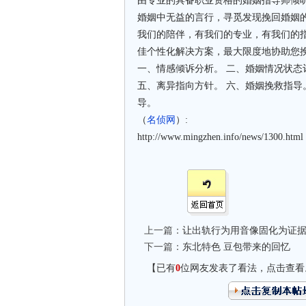
由专业的具备职业资格的婚姻指导师倾
婚姻中无益的言行，寻觅发现挽回婚姻
我们的陪伴，有我们的专业，有我们的
佳个性化解决方案，最大限度地协助您
一、情感倾诉分析。 二、婚姻情况状态
五、离异指向方针。 六、婚姻挽救指导
导。
（
名侦网
）:
http://www.mingzhen.info/news/1300.html
上一篇：
让出轨行为用音像固化为证
下一篇：
东北特色 豆包带来的回忆
【已有
0
位网友发表了看法，点击查看