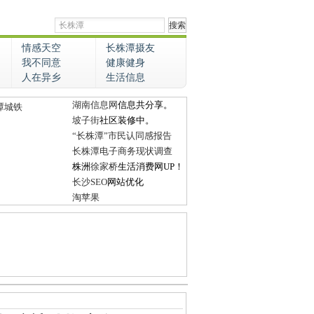
情感天空
长株潭摄友
我不同意
健康健身
人在异乡
生活信息
湖南信息网
信息共分享。
潭城铁
坡子街
社区装修中。
“长株潭”市民认同感报告
长株潭电子商务现状调查
株洲
徐家桥
生活消费网UP！
长沙SEO
网站优化
淘苹果