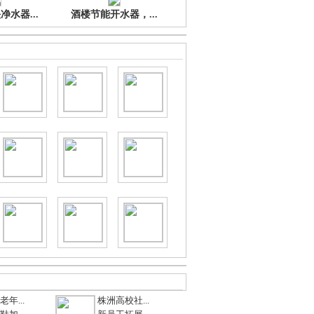
水器...
酒楼节能开水器，...
年...
株洲高校社...