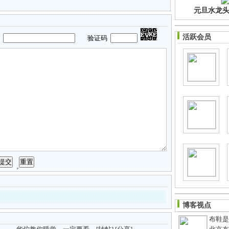
元旦水龙头净
活跃会员
码
验证码
博客视点
布鞋是老