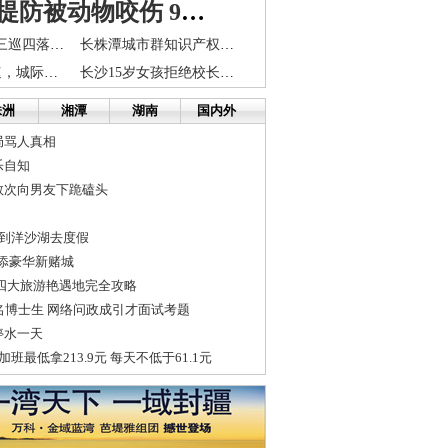
天气转暖提防被动物咬伤 9成伤人“元凶”是家犬
长沙公安推出“三巡四落实”制度 确保校园安全
长株潭城市群知识产权示范工程项目评审结束
长株潭融城加速，城际铁路沿线楼盘或增值？
长沙15岁女孩拒绝校长推荐上北大 想做个HYP学生
株洲
湘潭
湖南
国内外
局骂人真相
乐自知
数次向男友下跪磕头
人到洋沙湖去度假
又添豪华新赌城
四大旅游艳遇地完全攻略
名博士生 网络问政成引才面试考题
停水一天
班最低拿213.9元 每天不低于61.1元