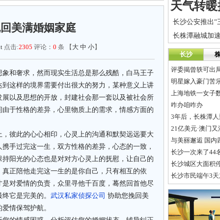
挽回美满婚姻家庭
t
点击:
2305
评论：
0
条 【
大
中
小
】
长沙
评委揭曾轶可出
想象和奢求，然而现实生活总是那么残酷，白马王子
明星嫁入豪门苦
达到这样的境界需要付出很大的努力，某种意义上讲
上海地铁一女子
发展以及思想的开放，封建社会那一套以及被社会所
咋办咱咋办
间由于性格的差异，心里物质上的需求，情感方面的
3年后，长株潭
21亿美元·澳门
上，彼此的心心相印，心灵上的沟通和默契远远要大
与美丽邂逅 国内
人携手过完这一生，双方性格的差异，心态的一致，
长沙一次来了44
保持阳光的心态也是对对方心灵上的抚慰，让自己的
长沙城区大面积
，真正陪他走完这一生的是你自己，只有相互的依
长沙市民端午3天加
才是对爱情的负责，众里寻他千百度，蓦然回首他尽
最终它是完美的。
武汉私家侦探公司
协助您挽回美
的爱情保驾护航。