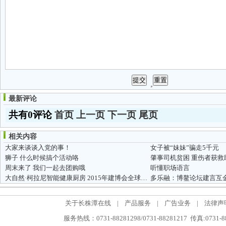
最新评论
共有0评论
首页
上一页
下一页
尾页
相关内容
大家来谈谈入党的事！
女子被“妹妹”骗走5千元
狮子 什么时候搞个活动咯
肇事司机贫困 重伤者获救
周末来了 我们一起去团购哦
听懂职场语言
大自然·柯拉尼智能健康厨房 2015年建博会全球首发
多乐融：博鳌论坛建言互
关于长株潭在线
|
产品服务
|
广告业务
|
法律声
服务热线：0731-88281298/0731-88281217 传真:0731-