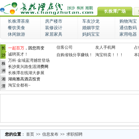
长株潭广场
长株潭茶座
房产楼市
车友沙龙
购物淘宝
餐饮美食
装修设计
婚姻学堂
通信数码
休闲旅游
家居家具
妈妈宝宝
家用电器
信客公司
友人手机网
占
长
一起百万
，因您而变
诚聘英才！
自购省钱分享赚钱！
淘宝特卖！！！
本
沙
万科·金域蓝湾撼世登场
株
长沙
黄兴路
生活消费网
洲
长株潭在线湖大参展
湘
湖南雅高酒店投资
淘宝全都有~
潭
您的位置
：
首页
>>
信息发布
>>
求职招聘