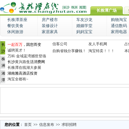
长株潭广场
长株潭茶座
房产楼市
车友沙龙
购物淘宝
餐饮美食
装修设计
婚姻学堂
通信数码
休闲旅游
家居家具
妈妈宝宝
家用电器
信客公司
友人手机网
占
长
一起百万
，因您而变
诚聘英才！
自购省钱分享赚钱！
淘宝特卖！！！
本
沙
万科·金域蓝湾撼世登场
株
长沙
黄兴路
生活消费网
洲
长株潭在线湖大参展
湘
湖南雅高酒店投资
淘宝全都有~
潭
您的位置
：
首页
>>
信息发布
>>
求职招聘