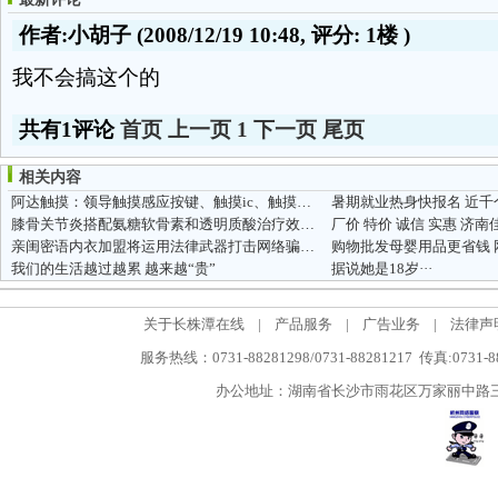
作者:小胡子
(2008/12/19 10:48, 评分:
1楼
)
我不会搞这个的
共有1评论
首页
上一页
1
下一页
尾页
相关内容
阿达触摸：领导触摸感应按键、触摸ic、触摸开关的触摸市场舞台
膝骨关节炎搭配氨糖软骨素和透明质酸治疗效果好
亲闺密语内衣加盟将运用法律武器打击网络骗子诋毁
我们的生活越过越累 越来越“贵”
据说她是18岁···
关于长株潭在线
|
产品服务
|
广告业务
|
法律声
服务热线：0731-88281298/0731-88281217 传真:0731-
办公地址：湖南省长沙市雨花区万家丽中路三段5