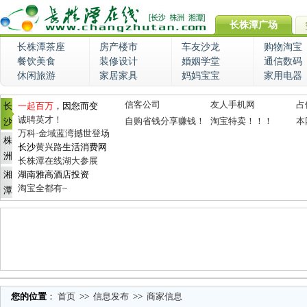
长株潭广场
长株潭茶座
房产楼市
车友沙龙
购物淘宝
餐饮美食
装修设计
婚姻学堂
通信数码
休闲旅游
家居家具
妈妈宝宝
家用电器
信客公司
友人手机网
占
长
一起百万
，因您而变
诚聘英才！
自购省钱分享赚钱！
淘宝特卖！！！
本
沙
万科·金域蓝湾撼世登场
株
长沙
黄兴路
生活消费网
洲
长株潭在线湖大参展
湘
湖南雅高酒店投资
淘宝全都有~
潭
您的位置
：
首页
>>
信息发布
>>
商家信息