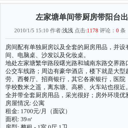
左家塘单间带厨房带阳台
2010/1/5 15:10 作者:
浅浅
点击:
1178
评论：
0
条 
房间配有单独厨房以及全套的厨房用品，并设
间、电脑桌、沙发以及化妆桌。
地处左家塘繁华路段曙光路和城南东路交界路
公交车线路；周边有豪华酒店，楼下就是大型
劳、西餐厅、招商银行，其它各家银行，医院
学校数米之遥，离东塘、高桥、火车站也很近
全并带全套厨房用品，采光很好；房外环境优
房屋情况: 公寓
租金: 1700元/月（面议）
面积: 39㎡
房型: 整租 - 1室 0厅 1卫