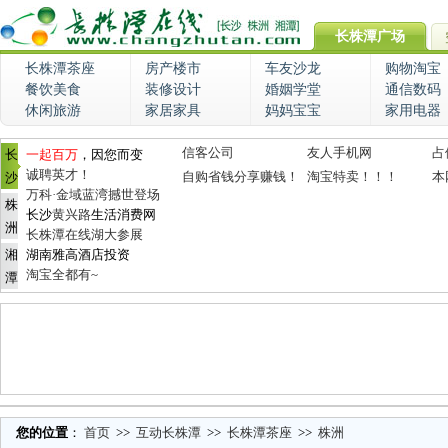
长株潭广场
长株潭茶座
房产楼市
车友沙龙
购物淘宝
餐饮美食
装修设计
婚姻学堂
通信数码
休闲旅游
家居家具
妈妈宝宝
家用电器
信客公司
友人手机网
占
长
一起百万
，因您而变
诚聘英才！
自购省钱分享赚钱！
淘宝特卖！！！
本
沙
万科·金域蓝湾撼世登场
株
长沙
黄兴路
生活消费网
洲
长株潭在线湖大参展
湘
湖南雅高酒店投资
淘宝全都有~
潭
您的位置
：
首页
>>
互动长株潭
>>
长株潭茶座
>>
株洲