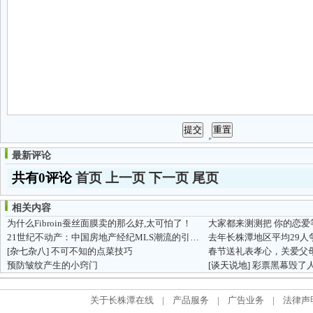
最新评论
共有0评论
首页
上一页
下一页
尾页
相关内容
为什么Fibroin蚕丝面膜卖的那么好,太可怕了！​
大家都来测测把 你的恋爱
21世纪不动产：中国房地产经纪MLS潮流的引领者
[杂七杂八]
不可不知的点菜技巧
春节送礼表孝心，关爱父
预防皱纹产生的小窍门
[谈天说地]
彩票黑幕毁了人们
关于长株潭在线
|
产品服务
|
广告业务
|
法律声