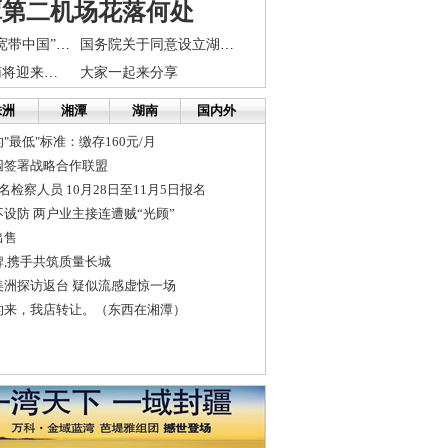
潭第二机场花落何处
长株潭成首批“宽带中国”示范城市
国务院关于同意设立湖南湘江新区的批复
今起至20日湖南将迎来降雨过程
大家一起来分享
株洲
湘潭
湖南
国内外
"最低"标准：缴存160元/月
园签署战略合作联盟
检察人员 10月28日至11月5日报名
设防 两户业主接连遭贼“光顾”
出售
,携手共筑质量长城
美洲探访返台 疑似流感虚惊一场
的来，我店转让。（东西在湘潭）