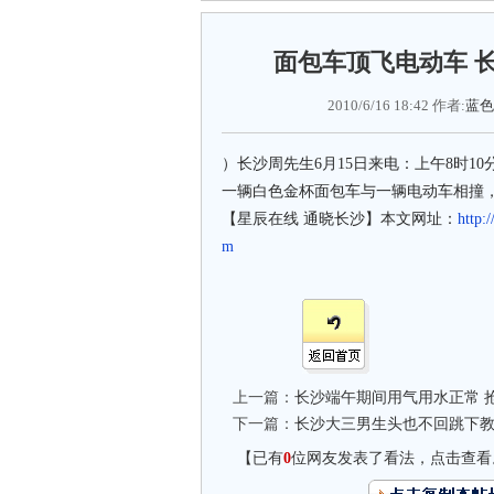
面包车顶飞电动车 
2010/6/16 18:42 作者:
蓝色
）长沙周先生6月15日来电：上午8时
一辆白色金杯面包车与一辆电动车相撞，
【星辰在线 通晓长沙】本文网址：
http:
m
上一篇：
长沙端午期间用气用水正常 
下一篇：
长沙大三男生头也不回跳下教
【已有
0
位网友发表了看法，点击查看