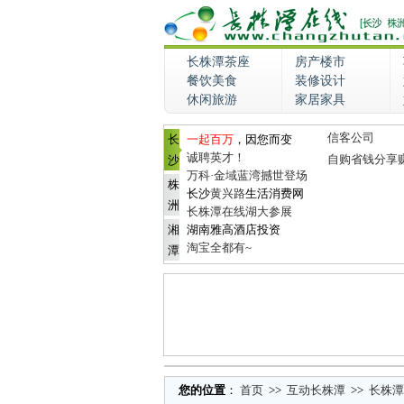
长株潭茶座
房产楼市
餐饮美食
装修设计
休闲旅游
家居家具
信客公司
长
一起百万
，因您而变
诚聘英才！
自购省钱分享
沙
万科·金域蓝湾撼世登场
株
长沙
黄兴路
生活消费网
洲
长株潭在线湖大参展
湘
湖南雅高酒店投资
淘宝全都有~
潭
您的位置
：
首页
>>
互动长株潭
>>
长株潭