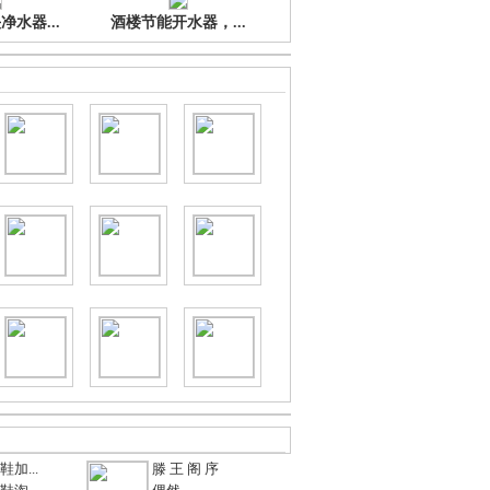
水器...
酒楼节能开水器，...
加...
滕 王 阁 序