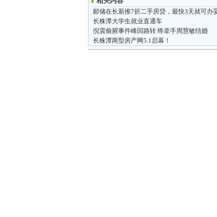
相关内容
邮储在长新推7折二手房贷，最快3天就可办
长株潭大学生就业直通车
倪震偷腥事件峰回路转 终牵手周慧敏结婚
长株潭两型房产网5.1启幕！