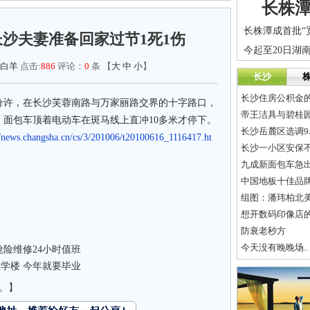
长株
长沙夫妻准备回家过节1死1伤
白羊
点击:
886
评论：
0
条 【
大
中
小
】
长沙
长沙住房公积金的
10分许，在长沙芙蓉南路与万家丽路交界的十字路口，
帝王洁具与碧桂
面包车顶着电动车在斑马线上直冲10多米才停下。
长沙岳麓区选调9名
//news.changsha.cn/cs/3/201006/t20100616_1116417.ht
长沙一小区安保不
九成新面包车急
中国地板十佳品牌
组图：潘玮柏北
想开数码印像店
防衰老秒方
今天没有晚晚场..
抢险维修24小时值班
学楼 今年就要毕业
。】