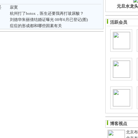
元旦水龙头净
妥
寂寞
杭州打了botox，医生还要我再打玻尿酸？
刘德华朱丽倩结婚证曝光 08年6月已登记(图)
活跃会员
痘痘的形成都和哪些因素有关
博客视点
北京布鞋