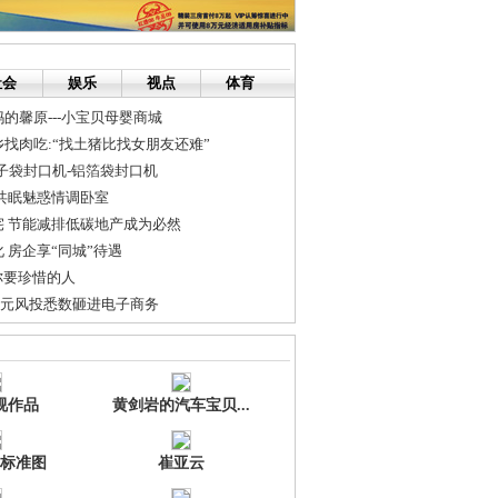
社会
娱乐
视点
体育
的馨原---小宝贝母婴商城
找肉吃:“找土猪比找女朋友还难”
子袋封口机-铝箔袋封口机
共眠魅惑情调卧室
宅 节能减排低碳地产成为必然
 房企享“同城”待遇
你要珍惜的人
万美元风投悉数砸进电子商务
_顺峰山公园牌坊
后会留下疤痕吗
视作品
黄剑岩的汽车宝贝...
标准图
崔亚云