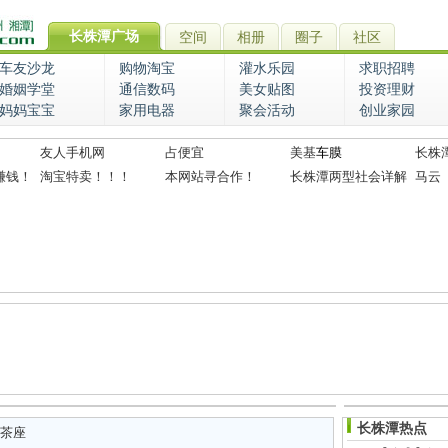
长株潭广场
空间
相册
圈子
社区
车友沙龙
购物淘宝
灌水乐园
求职招聘
婚姻学堂
通信数码
美女贴图
投资理财
妈妈宝宝
家用电器
聚会活动
创业家园
友人手机网
占便宜
美基
车膜
长株
赚钱！
淘宝特卖！！！
本网站寻合作！
长株潭两型社会详解
马云
长株潭热点
茶座