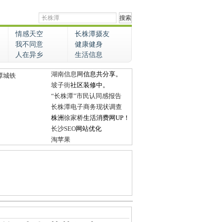
情感天空
长株潭摄友
我不同意
健康健身
人在异乡
生活信息
湖南信息网
信息共分享。
潭城铁
坡子街
社区装修中。
“长株潭”市民认同感报告
长株潭电子商务现状调查
株洲
徐家桥
生活消费网UP！
长沙SEO
网站优化
淘苹果