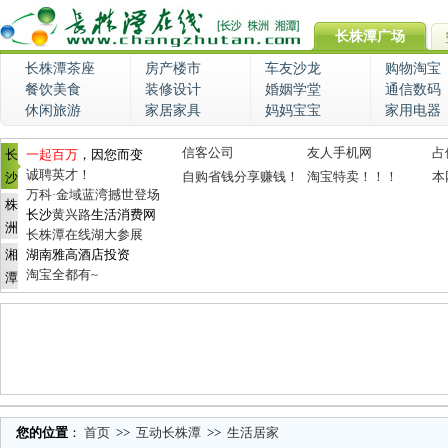
长株潭广场
长株潭茶座
房产楼市
车友沙龙
购物淘宝
餐饮美食
装修设计
婚姻学堂
通信数码
休闲旅游
家居家具
妈妈宝宝
家用电器
信客公司
友人手机网
占
长
一起百万
，因您而变
诚聘英才！
自购省钱分享赚钱！
淘宝特卖！！！
本
沙
万科·金域蓝湾撼世登场
株
长沙
黄兴路
生活消费网
洲
长株潭在线湖大参展
湘
湖南雅高酒店投资
淘宝全都有~
潭
您的位置
：
首页
>>
互动长株潭
>>
生活居家