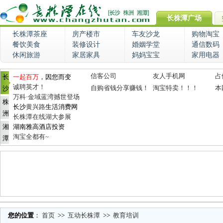
长株潭广场
长株潭茶座
房产楼市
车友沙龙
购物淘宝
餐饮美食
装修设计
婚姻学堂
通信数码
休闲旅游
家居家具
妈妈宝宝
家用电器
信客公司
友人手机网
占
长
一起百万
，因您而变
诚聘英才！
自购省钱分享赚钱！
淘宝特卖！！！
本
沙
万科·金域蓝湾撼世登场
株
长沙
黄兴路
生活消费网
洲
长株潭在线湖大参展
湘
湖南雅高酒店投资
淘宝全都有~
潭
您的位置
：
首页
>>
互动长株潭
>>
教育培训