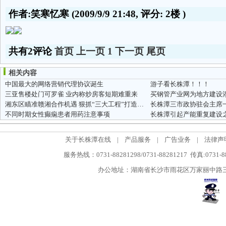
作者:笑寒忆寒
(2009/9/9 21:48, 评分:
2楼
)
共有2评论
首页
上一页
1
下一页
尾页
相关内容
中国最大的网络营销代理协议诞生
游子看长株潭！！！
三亚售楼处门可罗雀 业内称炒房客短期难重来
买钢管产业网为地方建设
湘东区瞄准赣湘合作机遇 狠抓“三大工程”打造长株潭后花园
长株潭三市政协驻会主席
不同时期女性癫痫患者用药注意事项
关于长株潭在线
|
产品服务
|
广告业务
|
法律声
服务热线：0731-88281298/0731-88281217 传真:0731-
办公地址：湖南省长沙市雨花区万家丽中路三段5