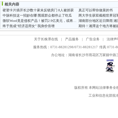
相关内容
硬塑卡片插开长沙数十家未反锁房门 8人被抓获
真正可以帮你做菜的书
中脉科技这一招妙在哪 围观群众都停止了吃瓜
两大学生获双截棍世界冠
微软Word竟是侵权产品！被罚2.9亿美元，或将停售
湖南部分地区近日降雨 
终于熬成“经济适用女” 我身价倍增
关于长株潭在线
|
产品服务
|
广告业务
|
法律声
服务热线：0731-88281298/0731-88281217 传真:0731-
办公地址：湖南省长沙市雨花区万家丽中路三段5
版权所有
本网站法律事务全
工业和信息化部批