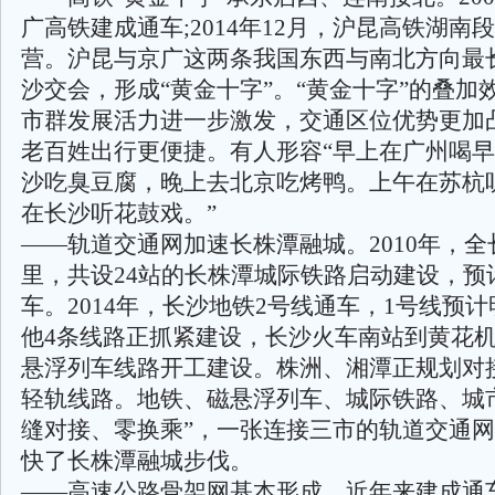
广高铁建成通车;2014年12月，沪昆高铁湖南
营。沪昆与京广这两条我国东西与南北方向最
沙交会，形成“黄金十字”。“黄金十字”的叠加
市群发展活力进一步激发，交通区位优势更加
老百姓出行更便捷。有人形容“早上在广州喝
沙吃臭豆腐，晚上去北京吃烤鸭。上午在苏杭
在长沙听花鼓戏。”
——轨道交通网加速长株潭融城。2010年，全长1
里，共设24站的长株潭城际铁路启动建设，预
车。2014年，长沙地铁2号线通车，1号线预
他4条线路正抓紧建设，长沙火车南站到黄花
悬浮列车线路开工建设。株洲、湘潭正规划对
轻轨线路。地铁、磁悬浮列车、城际铁路、城
缝对接、零换乘”，一张连接三市的轨道交通
快了长株潭融城步伐。
——高速公路骨架网基本形成。近年来建成通