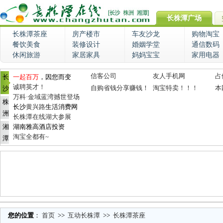
长株潭广场
长株潭茶座
房产楼市
车友沙龙
购物淘宝
餐饮美食
装修设计
婚姻学堂
通信数码
休闲旅游
家居家具
妈妈宝宝
家用电器
信客公司
友人手机网
占
长
一起百万
，因您而变
诚聘英才！
自购省钱分享赚钱！
淘宝特卖！！！
本
沙
万科·金域蓝湾撼世登场
株
长沙
黄兴路
生活消费网
洲
长株潭在线湖大参展
湘
湖南雅高酒店投资
淘宝全都有~
潭
您的位置
：
首页
>>
互动长株潭
>>
长株潭茶座