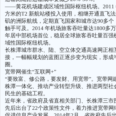
——黄花机场建成区域性国际枢纽机场。2011 年
方米的T2 新航站楼投入使用，相继开通直飞
矶的洲际航线，定期直飞国家和城市达90多个
触手可及。2014 年机场旅客吞吐量达1800多
年居中部机场首位，稳居全球旅客吞吐量百强
域性国际枢纽机场。
长株潭城市群水、陆、空立体交通高速网正相
接，一幅幅规划的蓝图正逐步变为现实，形成
圈。
宽带网催生“互联网+”
“要致富、修公路，要发财、用宽带”。宽带网
株潭一体化、推动产业转型升级、推进两型社
民生的基础工程。
近年来，省政府及省直相关部门、长株潭三市
先后出台了22个政策性文件，着力推进宽带网
促进信息产业发展。2014年2月，省政府先后