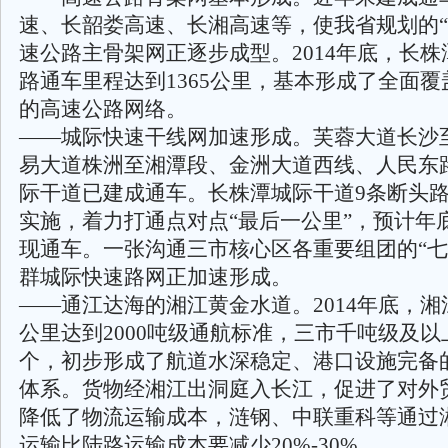
速、长韶娄高速、长湘高速等，使我省规划的“
速公路主骨架网正逐步成型。2014年底，长
路通车里程达到1365公里，基本形成了全面
的高速公路网络。
——城际快速干线网加速形成。芙蓉大道长沙
易大道株洲至湘潭段、金洲大道西线、人民东
际干道已建成通车。长株潭城际干道9条断头
实施，着力打通点对点“最后一公里”，预计年
现通车。一张沟通三市核心区各重要组团的“七
群城际快速路网正加速形成。
——通江达海的湘江黄金水道。2014年底，湘
公里达到2000吨级通航标准，三市千吨级及以
个，初步形成了航道水深稳定、港口设施完备
体系。货物经湘江出洞庭入长江，促进了对外
降低了物流运输成本，涟钢、中联重科等通过
运输比陆路运输成本要减少20%-30%。