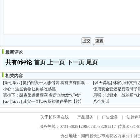
最新评论
共有0评论
首页
上一页
下一页
尾页
相关内容
[杂七杂八]
抓拍街头十大恶俗装 看有没有你哦 呵呵
[谈天说地]
林家小妹支招
小心：这些食物让你越吃越黑
使用安全套还是要看牌子
调控下：融资渠道遭梗塞 多房企增发“折戟”
[杂七杂八]
其实一直以来我都很在乎你【转】
八个笑话
关于长株潭在线
|
产品服务
|
广告业务
|
法律声
服务热线：0731-88281298/0731-88281217 传真:0731-
办公地址：湖南省长沙市雨花区万家丽中路三段5