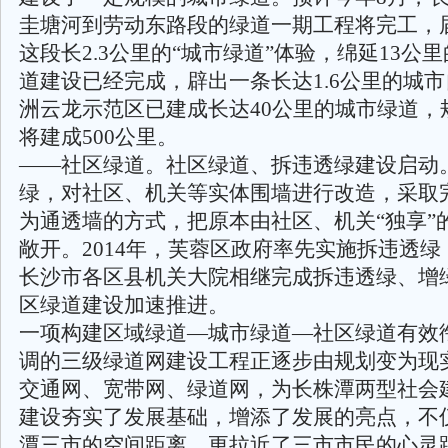
圭塘河到劳动东路段的绿道一期工程将完工，
这段长2.3公里的“城市绿道”体验，绵延13公
道建设已经完成，辟出一条长达1.6公里的城市
洲云龙示范区已建成长达40公里的城市绿道，规
将建成500公里。
——社区绿道。社区绿道、拆违透绿建设启动
绿，对社区、机关等实体围墙进行改造，采取
为通透墙的方式，把原本由社区、机关“独享”
敞开。2014年，芙蓉区政府率先实施拆违透
长沙市各区县机关大院相继完成拆违透绿、增绿
区绿道建设加速推进。
一项构建区域绿道—城市绿道—社区绿道有效
调的三级绿道网建设工程正逐步由规划变为现
交通网、宽带网、绿道网，为长株潭两型社会
建设夯实了发展基础，增添了发展的亮点，不
潭三市的空间距离，更拉近了三市市民的心灵