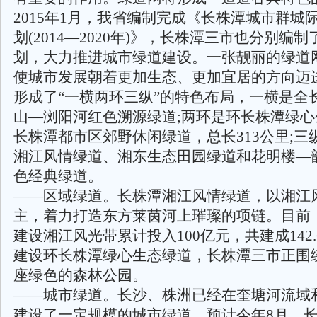
2015年1月，我省编制完成《长株潭城市群城
划(2014—2020年)》，长株潭三市也分别编
划，大力推进城市绿道建设。一张靓丽的绿道
使城市发展朝着更加生态、更加宜居的方向迈
形成了“一横两环三纵”的特色布局，一横是全长
山—浏阳河红色溯源绿道;两环是环长株潭绿
长株潭都市区郊野休闲绿道，总长313公里;三
湘江风情绿道、湘东生态田园绿道和花明楼—
色经典绿道。
——区域绿道。长株潭湘江风情绿道，以湘江
主，着力打造东方莱茵河上璀璨的项链。目前
建设湘江风光带累计投入100亿元，共建成142
建设环长株潭绿心生态绿道，长株潭三市正围
座绿色的森林公园。
——城市绿道。长沙、株洲已经在奎塘河流域
建设了一定规模的城市绿道。预计今年8月，