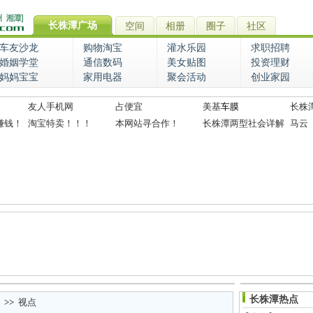
长株潭广场
空间
相册
圈子
社区
车友沙龙
购物淘宝
灌水乐园
求职招聘
婚姻学堂
通信数码
美女贴图
投资理财
妈妈宝宝
家用电器
聚会活动
创业家园
友人手机网
占便宜
美基
车膜
长株
赚钱！
淘宝特卖！！！
本网站寻合作！
长株潭两型社会详解
马云
长株潭热点
>>
视点