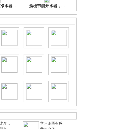
水器...
酒楼节能开水器，...
年...
学习论语有感