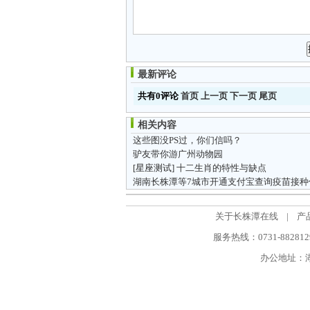
最新评论
共有0评论
首页
上一页
下一页
尾页
相关内容
这些图没PS过，你们信吗？
驴友带你游广州动物园
[星座测试]
十二生肖的特性与缺点
湖南长株潭等7城市开通支付宝查询疫苗接种
关于长株潭在线
|
产
服务热线：0731-88281298
办公地址：湖