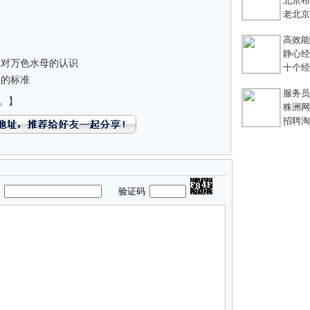
北京布鞋
老北京
高效能团
静心经
谈对万色水母的认识
十个经典
道的标准
服务员不
。】
株洲网络
招聘淘宝
码
验证码