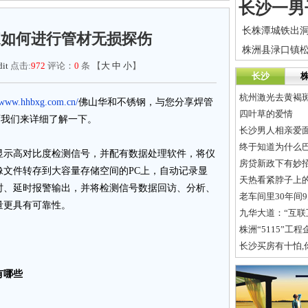
家如何进行管材无损探伤
it
点击:
972
评论：
0
条 【
大
中
小
】
长沙
杭州激光去黄褐
//www.hhbxg.com.cn/
佛山华和不锈钢，与您分享焊管
四叶草的爱情
。下面我们来详细了解一下。
长沙男人相亲爱
终于知道为什么
示高对比度检测信号，并配有数据处理软件，将仪
房贷新政下有妙招
像文件转存到大容量存储空间的PC上，自动记录显
天热看紧脖子上
时、延时报警输出，并将检测信号数据回访、分析、
老车间里30年间
量更具有可靠性。
九华大道：“互联
株洲“5115”工
长沙买房有十怕,
有哪些