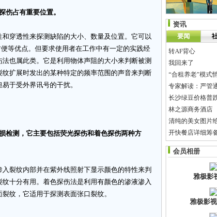
波探伤占有重要位置。
资讯
要闻
和穿透性来探测缺陷的大小、数量及位置。它可以
方便等优点。但要求使用者在工作中有一定的实践经
转AF背心
伤法也属此类。它是利用物体声阻的大小来判断被测
我回来了
裂纹扩展时发出的某种特定的频率范围的声音来判断
“合租养老”模式
但易于受外界讯号的干扰。
专家解读：严管
长沙绿豆价格普跌2
林之源商务酒店
清纯的美女图片
开快餐店详细筹
无损检测，它主要包括荧光探伤和着色探伤两种方
浙江丽水KTV老
会员相册
◥◣长沙专业上门
入裂纹内部并在紫外线照射下显示颜色的特性来判
雅极影
裂纹十分有用。着色探伤法是利用有颜色的渗液渗入
面裂纹，它适用于探测表面张口裂纹。
雅极影视