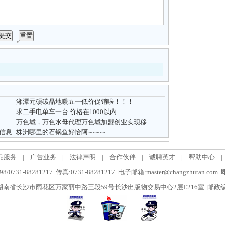
湘潭元硕碳晶地暖五一低价促销啦！！！
求二手电单车一台.价格在1000以内.
万色城，万色水母代理万色城加盟创业实现移动互联网微商创业梦想
信息
株洲哪里的石锅鱼好恰阿~~~~~
品服务
|
广告业务
|
法律声明
|
合作伙伴
|
诚聘英才
|
帮助中心
|
/0731-88281217 传真:0731-88281217 电子邮箱:master@changzhutan.c
南省长沙市雨花区万家丽中路三段59号长沙出版物交易中心2层E216室 邮政编码