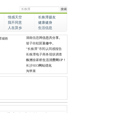
情感天空
长株潭摄友
我不同意
健康健身
人在异乡
生活信息
湖南信息网
信息共分享。
潭城铁
坡子街
社区装修中。
“长株潭”市民认同感报告
长株潭电子商务现状调查
株洲
徐家桥
生活消费网UP！
长沙SEO
网站优化
淘苹果