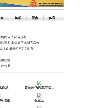
社会
娱乐
视点
体育
悄然现 老人群居拼餐
通胀预期 多管齐下遏制高房价
-3成 最低价不足7元/斤
给你欣赏
备计划书
板涉嫌强奸14名女生受审
维修液晶显示器, 维修维护电脑
视作品
黄剑岩的汽车宝贝...
标准图
崔亚云