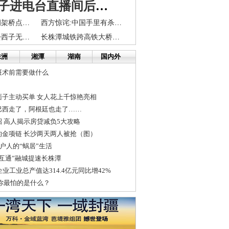
长沙一男子进电台直播间后寻死 知情者:他太想倾诉了
长株潭城铁出洞架桥点确定
西方惊诧:中国手里有杀手锏已敢于对美国出招!
株洲县渌口镇松西子无公害蔬菜畅销长株潭
长株潭城铁跨高铁大桥建成
株洲
湘潭
湖南
国内外
斑术前需要做什么
面子主动买单 女人花上千惊艳亮相
巴西走了，阿根廷也走了……
 高人揭示房贷减负5大攻略
的金项链 长沙两天两人被抢（图）
9户人的“蜗居”生活
互通”融城提速长株潭
程企业工业总产值达314.4亿元同比增42%
你最怕的是什么？