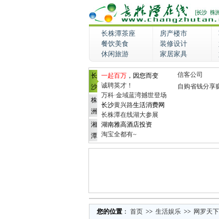
长株潭茶座
房产楼市
餐饮美食
装修设计
休闲旅游
家居家具
信客公司
长
一起百万
，因您而变
诚聘英才！
自购省钱分享
沙
万科·金域蓝湾撼世登场
株
长沙
黄兴路
生活消费网
洲
长株潭在线湖大参展
湘
湖南雅高酒店投资
淘宝全都有~
潭
您的位置
：
首页
>>
生活娱乐
>>
网罗天下