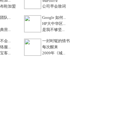
加...
我的自传
布鞋加盟
公司早会致词
队...
Google 如何...
HP大中华区...
营...
是我不够坚...
会...
一封时髦的情书
服...
每次醒来
客...
2009年《城...