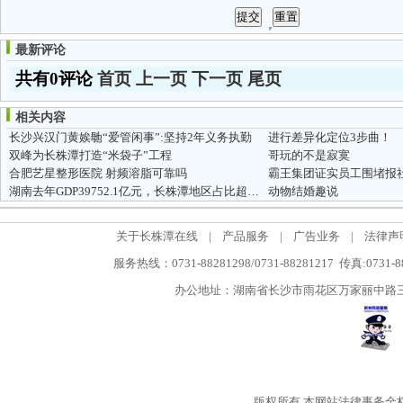
最新评论
共有0评论
首页
上一页
下一页
尾页
相关内容
长沙兴汉门黄娭毑“爱管闲事”:坚持2年义务执勤
进行差异化定位3步曲！
双峰为长株潭打造“米袋子”工程
哥玩的不是寂寞
合肥艺星整形医院 射频溶脂可靠吗
霸王集团证实员工围堵报
湖南去年GDP39752.1亿元，长株潭地区占比超四成
动物结婚趣说
关于长株潭在线
|
产品服务
|
广告业务
|
法律声
服务热线：0731-88281298/0731-88281217 传真:0731-
办公地址：湖南省长沙市雨花区万家丽中路三段5
版权所有
本网站法律事务全