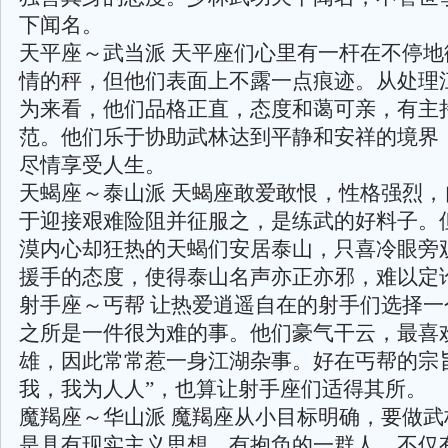
下闻名。
天平座～武当派 天平座们心里有一杆在不停地
情的秤，但他们表面上不露一点痕迹。从处理
为来看，他们品格正直，态度和蔼可亲，有主
范。他们乐于协助武林达到平静和安祥的境界
尽情享受人生。
天蝎座～泰山派 天蝎座敢爱敢恨，性格强烈，
于迎接艰难险阻并征服之，是练武的好料子。
漠内心却狂热的天蝎们安居泰山，只喜冷眼旁
援手的态度，使得泰山名声亦正亦邪，难以定
射手座～丐帮 让热爱逍遥自在的射手们选择一
之所是一件很为难的事。他们豪气干云，最喜
雄，因此常常惹一身江湖杂事。好在丐帮的宗
我，我为人人”，也算让射手座们适得其所。
魔羯座～华山派 魔羯座从小目标明确，要做武
是具有现实主义思想、有抱负的一群人，不仅