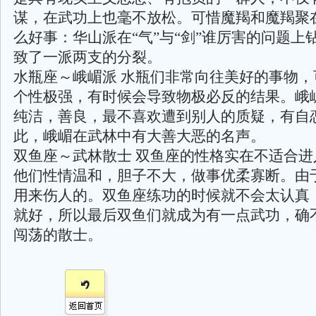
谋，在武功上也毫不放松。可惜魔羯和魔羯聚
么好事：华山派在“气”与“剑”谁厉害的问题上
致了一派两支的分裂。
水瓶座～峨嵋派 水瓶们非常向往美好的事物，
个性极强，有时候会导致物极必反的结果。峨
纯洁，善良，最不喜欢遭到别人的质疑，有自
此，峨嵋在武林中有大善大恶的名声。
双鱼座～武林散士 双鱼座的性格实在不适合进
他们性情温和，胆子不大，做事优柔寡断。由
用来伤人的。双鱼座练功的时候就不会太认真
就好，所以最后双鱼们就成为有一点武功，确
闯荡的散士。