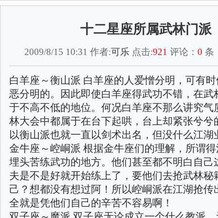
十二星座所属武林门派
2009/8/15 10:31 作者:
可乐
点击:
921
评论：
0
条 
白羊座～衡山派 白羊座的人爱憎分明，可有时
恶分明的。因此即使白羊座得武功不错，在武
于不高不低的地位。何况白羊座不那么讲究气
林大会中都属于在台下起哄，台上却紧张兮兮
以衡山派也就一直以剑术出名，但没什么江湖
金牛座～崆峒派 根据金牛座们的理解，所谓得
埋头苦练武功的地方。他们甚至都不明白自己
夫是不是好就开始练上了，要他们去抢武林秘
己？想都没有想过阿！所以崆峒派在江湖抢传
全就是凭他们自己的辛苦不容易啊！
双子座～魔派 双子座无论成立一个什么教派，