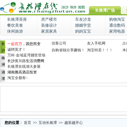
长株潭广场
长株潭茶座
房产楼市
车友沙龙
购物淘宝
餐饮美食
装修设计
婚姻学堂
通信数码
休闲旅游
家居家具
妈妈宝宝
家用电器
信客公司
友人手机网
占
长
一起百万
，因您而变
诚聘英才！
自购省钱分享赚钱！
淘宝特卖！！！
本
沙
万科·金域蓝湾撼世登场
株
长沙
黄兴路
生活消费网
洲
长株潭在线湖大参展
湘
湖南雅高酒店投资
淘宝全都有~
潭
您的位置
：
首页
>>
互动长株潭
>>
越策越开心