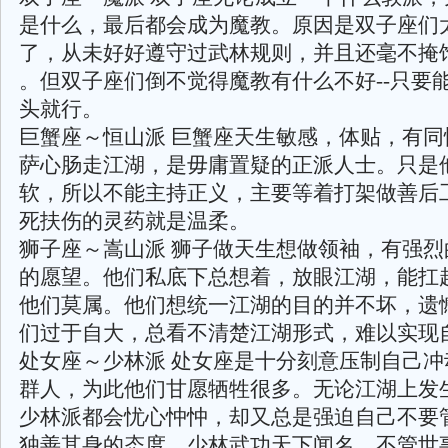
是什么，最后都会成为魔教。原因是双子座们
了，从未好好遵守过武林规则，并且还毫不掩
。但双子座们倒不觉得魔教有什么不好--只要
头就行。
巨蟹座～恒山派 巨蟹座天生敏感，体贴，有同
萨心肠走江湖，是毋庸置疑的正派人士。只是
软，所以不能主持正义，主要等着打架做善后
死扶伤的灵药就是温柔。
狮子座～嵩山派 狮子做天生想做领袖，有强烈
的愿望。他们私底下总想着，放眼江湖，能扛
他们莫属。他们想统一江湖的目的并不坏，遗
们过于自大，总看不清楚江湖形式，难以实现
处女座～少林派 处女座是十分刻意压制自己冲
群人，为此他们甘愿牺牲很多。无论江湖上发
少林派都会忧心忡忡，却又总是强迫自己不要
独善其身的态度。少林武功天下闻名，不管世