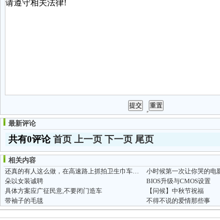
最新评论
共有0评论
首页
上一页
下一页
尾页
相关内容
还真的有人这么做，在高速路上抓拍卫生巾车尾！（图）[转帖] [分享]
小时候第一次让你哭的电
朵以女装诚聘
BIOS升级与CMOS设置
具体方案应广征民意,不要闭门造车
【问候】中秋节祝福
带袖子的毛毯
不得不说的爱情那些事