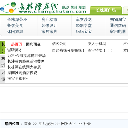
长株潭广场
长株潭茶座
房产楼市
车友沙龙
购物淘宝
餐饮美食
装修设计
婚姻学堂
通信数码
休闲旅游
家居家具
妈妈宝宝
家用电器
信客公司
友人手机网
占
长
一起百万
，因您而变
诚聘英才！
自购省钱分享赚钱！
淘宝特卖！！！
本
沙
万科·金域蓝湾撼世登场
株
长沙
黄兴路
生活消费网
洲
长株潭在线湖大参展
湘
湖南雅高酒店投资
淘宝全都有~
潭
您的位置
：
首页
>>
生活娱乐
>>
网罗天下
>>
社会