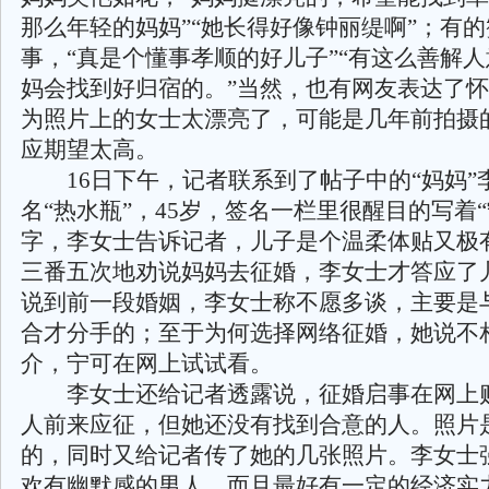
那么年轻的妈妈”“她长得好像钟丽缇啊”；有
事，“真是个懂事孝顺的好儿子”“有这么善解
妈会找到好归宿的。”当然，也有网友表达了
为照片上的女士太漂亮了，可能是几年前拍摄
应期望太高。
16日下午，记者联系到了帖子中的“妈妈”
名“热水瓶”，45岁，签名一栏里很醒目的写着
字，李女士告诉记者，儿子是个温柔体贴又极
三番五次地劝说妈妈去征婚，李女士才答应了
说到前一段婚姻，李女士称不愿多谈，主要是
合才分手的；至于为何选择网络征婚，她说不
介，宁可在网上试试看。
李女士还给记者透露说，征婚启事在网上
人前来应征，但她还没有找到合意的人。照片
的，同时又给记者传了她的几张照片。李女士
欢有幽默感的男人，而且最好有一定的经济实