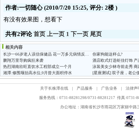
作者:一切随心
(2010/7/20 15:25, 评分:
2楼
)
有没有效果图，想看下
共有2评论
首页
上一页
1
下一页
尾页
相关内容
长沙一66岁老人误信保健品 花一万多元病情反恶化
你家狗能这样么?
鹏翔万里导购疯狂来袭
酒店欧式灯选钜佳灯饰 
热烈湖南欣旺直饮水工程部成立一个月
泳装美女少林寺前走秀 商
湘潭:修围堰抬高水位,9月曾大面积停水
[星座测试]
双子座，老公
关于长株潭在线
|
产品服务
|
广告业务
|
法律声
服务热线：0731-88281298/0731-88281217 传真:0731-
办公地址：湖南省长沙市雨花区万家丽中路三段5