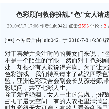
色彩顾问教你扮靓."色"女人请
2010/6/17 17:06 作者:
lulu0421
点击:
2593
评论：
2
[i=s] 本帖最后由 lulu0421 于 2010-7-8 16:38 
对于喜爱并关注时尚的美女们来说，“色
不是一个陌生的字眼。然而对于色彩顾
处，却很少有人能说得完满。为了让大
色彩游戏，我们特意请来了武汉四季色
监，亚洲色彩联合会副会长艾薇老师,
彩顾问，共享七彩人生。
除了爱情婚姻，女人一生的焦虑，扮靓
占据了最大空间。有的人衣柜里满满当
时却觉得无衣可穿；有的人看着商场里