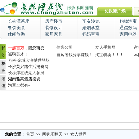
长株潭广场
长株潭茶座
房产楼市
车友沙龙
购物淘宝
餐饮美食
装修设计
婚姻学堂
通信数码
休闲旅游
家居家具
妈妈宝宝
家用电器
信客公司
友人手机网
占
长
一起百万
，因您而变
诚聘英才！
自购省钱分享赚钱！
淘宝特卖！！！
本
沙
万科·金域蓝湾撼世登场
株
长沙
黄兴路
生活消费网
洲
长株潭在线湖大参展
湘
湖南雅高酒店投资
淘宝全都有~
潭
您的位置
：
首页
>>
网购乐翻天
>>
女人世界