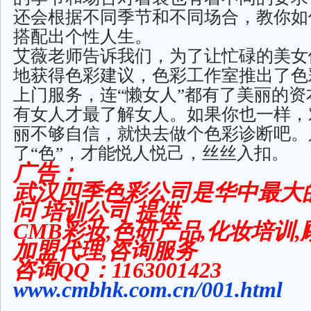
还会根据不同季节和不同场合，教你如
搭配出个性人生。
艾薇老师告诉我们，为了让忙碌的美女
地获得色彩建议，色彩工作室推出了色
上门服务，连“懒女人”都有了美丽的资
有女人才最了解女人。如果你也一样，
丽不够自信，就快去做个色彩诊断吧。只
了“色”，才能悦人悦己，丝丝入扣。
广告：
武汉四季色彩公司是华中最大
问 培训公司 提供
CMB彩妆,色研产品,化妆培训,
加盟代理,咨询服务
咨询QQ：1163001423
www.cmbhk.com.cn/001.html