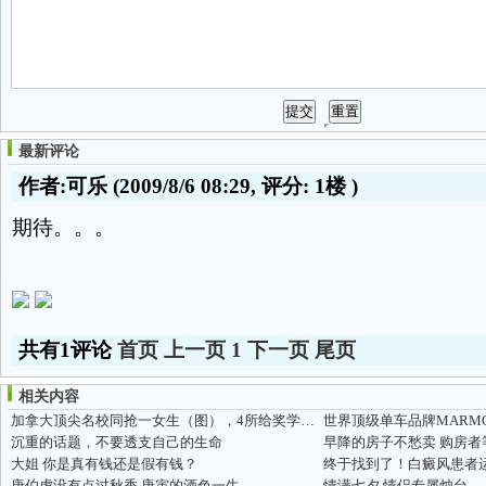
最新评论
作者:可乐
(2009/8/6 08:29, 评分:
1楼
)
期待。。。
共有1评论
首页
上一页
1
下一页
尾页
相关内容
加拿大顶尖名校同抢一女生（图），4所给奖学金1所本硕连读
沉重的话题，不要透支自己的生命
早降的房子不愁卖 购房者
大姐 你是真有钱还是假有钱？
终于找到了！白癜风患者
唐伯虎没有点过秋香 唐寅的酒色一生
情满七夕 情侣专属烛台