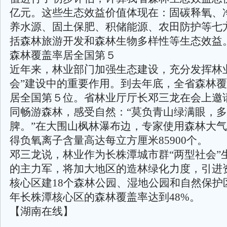
亿元。这些生态效益价值体现在：固碳释氧、
养水源、固土保肥、积储能源、农田防护等七
括森林旅游开发和森林生物多样性等生态效益
森林覆盖率居全国第５
近年来，林业部门加强生态建设，充分发挥林
会”建设中的重要作用。到去年底，全省森林覆盖率
居全国第５位。省林业厅厅长邓三龙在会上邀
同畅游森林，感受自然：“莫负青山绿满眼，
脾。”在大围山枫林瀑布边，专家使用森林大
得负氧离子含量高达每立方厘米85900个。
邓三龙说，林业作为长株潭城市群“两型社会”
的主力军，将加大地区的造林绿化力度，引进
核心区建18个森林公园、湿地公园和自然保护区
年长株潭核心区的森林覆盖率达到48%。
【湖南在线】