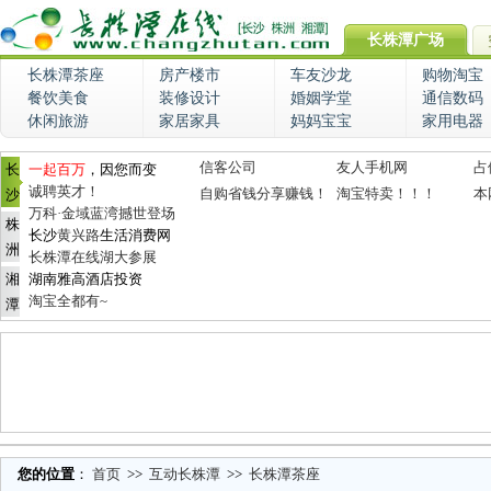
长株潭广场
长株潭茶座
房产楼市
车友沙龙
购物淘宝
餐饮美食
装修设计
婚姻学堂
通信数码
休闲旅游
家居家具
妈妈宝宝
家用电器
信客公司
友人手机网
占
长
一起百万
，因您而变
诚聘英才！
自购省钱分享赚钱！
淘宝特卖！！！
本
沙
万科·金域蓝湾撼世登场
株
长沙
黄兴路
生活消费网
洲
长株潭在线湖大参展
湘
湖南雅高酒店投资
淘宝全都有~
潭
您的位置
：
首页
>>
互动长株潭
>>
长株潭茶座