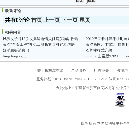
最新评论
共有0评论
首页
上一页
下一页
尾页
相关内容
风流女子将13岁女儿送给情夫供其蹂躏后收钱
2012年底长株潭半小时
长沙“军安工程”将动工 驻长官兵可购经适房
好消息好消息!!!
石牌楼样式介绍
long long ago。
～～～ 山寨版920SH，Co
关于长株潭在线
|
产品服务
|
广告业务
|
法律声
服务热线：0731-88281298/0731-88281217 传真:0731-
办公地址：湖南省长沙市雨花区万家丽中路三段5
版权所有
本网站法律事务全