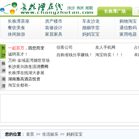
长株潭广场
长株潭茶座
房产楼市
车友沙龙
购物淘宝
餐饮美食
装修设计
婚姻学堂
通信数码
休闲旅游
家居家具
妈妈宝宝
家用电器
信客公司
友人手机网
占
长
一起百万
，因您而变
诚聘英才！
自购省钱分享赚钱！
淘宝特卖！！！
本
沙
万科·金域蓝湾撼世登场
株
长沙
黄兴路
生活消费网
洲
长株潭在线湖大参展
湘
湖南雅高酒店投资
淘宝全都有~
潭
您的位置
：
首页
>>
生活娱乐
>>
妈妈宝宝