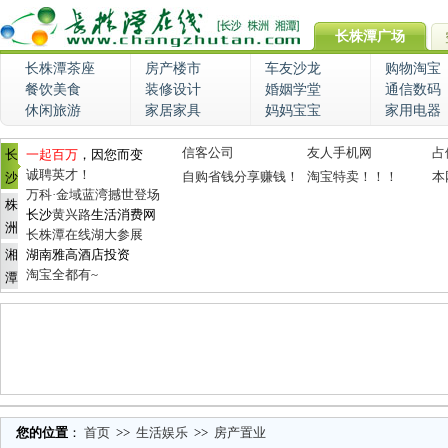
长株潭广场
长株潭茶座
房产楼市
车友沙龙
购物淘宝
餐饮美食
装修设计
婚姻学堂
通信数码
休闲旅游
家居家具
妈妈宝宝
家用电器
信客公司
友人手机网
占
长
一起百万
，因您而变
诚聘英才！
自购省钱分享赚钱！
淘宝特卖！！！
本
沙
万科·金域蓝湾撼世登场
株
长沙
黄兴路
生活消费网
洲
长株潭在线湖大参展
湘
湖南雅高酒店投资
淘宝全都有~
潭
您的位置
：
首页
>>
生活娱乐
>>
房产置业