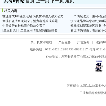
共有0评论
首页
上一页
下一页
尾页
相关内容
株洲建成100座变电站 为长株潭注入强大动力引擎
一个偶然改变一生/不看后
大理石瓷砖鱼龙混杂，消费者选购成难题
中国银行在长株潭存取款免费了
长株潭创新示范区获批 “
[星座测试]
十二星座用情最深的星座排名
看世博的理由：看到的不
关于长株潭在线
|
产品服务
|
广告业务
|
法律声
服务热线：0731-88281298/0731-88281217 传真:0731-
办公地址：湖南省长沙市雨花区万家丽中路三段5
版权所有
本网站法律事务全
工业和信息化部批