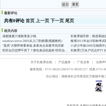
最新评论
共有0评论
首页
上一页
下一页
尾页
相关内容
成都激素六项检查多少钱
长株潭城市群：推进基础
windows server 2003从入门到精通(视频教程）
株洲2011年会计职称考
"退房"大限即将要来临 多家央企加紧寻找买家
11岁少年捡2000元钱雨
旺旺仙贝也呷不得了？膨化食品铝超标 旺旺仙贝细菌超标
长株潭2万余户试点IPTV
关于长株潭在线
|
产品服务
|
广告业务
|
法律声
服务热线：0731-88281298/0731-88281217 传真:0731-
办公地址：湖南省长沙市雨花区万家丽中路三段5
版权所有
本网站法律事务全