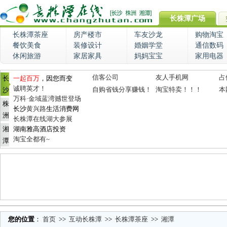
长株潭广场
长株潭茶座
房产楼市
车友沙龙
购物淘宝
餐饮美食
装修设计
婚姻学堂
通信数码
休闲旅游
家居家具
妈妈宝宝
家用电器
信客公司
友人手机网
占
长
一起百万
，因您而变
诚聘英才！
自购省钱分享赚钱！
淘宝特卖！！！
本
沙
万科·金域蓝湾撼世登场
株
长沙
黄兴路
生活消费网
洲
长株潭在线湖大参展
湘
湖南雅高酒店投资
淘宝全都有~
潭
您的位置
：
首页
>>
互动长株潭
>>
长株潭茶座
>>
湘潭