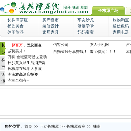
长株潭广场
长株潭茶座
房产楼市
车友沙龙
购物淘宝
餐饮美食
装修设计
婚姻学堂
通信数码
休闲旅游
家居家具
妈妈宝宝
家用电器
信客公司
友人手机网
占
长
一起百万
，因您而变
诚聘英才！
自购省钱分享赚钱！
淘宝特卖！！！
本
沙
万科·金域蓝湾撼世登场
株
长沙
黄兴路
生活消费网
洲
长株潭在线湖大参展
湘
湖南雅高酒店投资
淘宝全都有~
潭
您的位置
：
首页
>>
互动长株潭
>>
长株潭茶座
>>
株洲