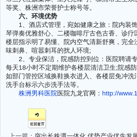
等奖、株洲市荣誉护士称号等。
六、环境优势
1、酒店式管理，宛如健康之旅：院内装饰
琴弹奏优雅舒心、二楼咖啡厅古色古香、诊疗
楼层指示明了易懂、院内空气清新舒爽，完全
味刺鼻、喧嚣刺耳的扰人环境;
2、专业保洁，院感防控到位：医院聘请专
每天18小时不定期维护各楼层清洁卫生;院感
如部门管控区域换鞋换衣进入、各楼层免冲洗
洗手台标示六步洗手法等。
株洲男科医院
医院九龙官网：
http://www.1
上一篇：
突出长株潭一体化 优势产业优先发