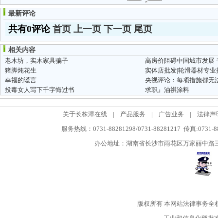
最新评论
共有0评论
首页
上一页
下一页
尾页
相关内容
老木坊，实木家具骗子
高房价阻碍中国城市发展
猪脚炖花生
实体店批发|轮滑器材专业
幸福的谎言
央视评论：每项措施都无
投毒女人写下千字悔过书
求职』油祺涂料
关于长株潭在线
|
产品服务
|
广告业务
|
法律声
服务热线：0731-88281298/0731-88281217 传真:0731-
办公地址：湖南省长沙市雨花区万家丽中路三段5
版权所有
本网站法律事务全