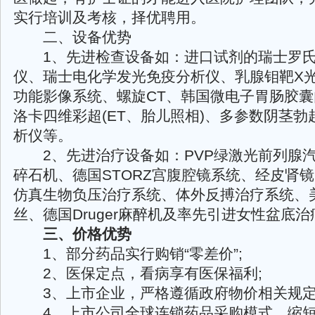
实行培训及考核，择优聘用。
二、设备优势
1、先进检查设备如：进口试剂的瑞士罗氏
仪、瑞士电化学发光免疫分析仪、乳腺钼靶X
功能影像系统、螺旋CT、韩国微电子胃肠胶
洛卡四维彩超(ET、胎儿照相)、多参数阴茎勃
析仪等。
2、先进治疗设备如：PVP绿激光前列腺
碎石机、德国STORZ宫腹腔镜系统、经皮肾
仿真生物负压治疗系统、体外反搏治疗系统、美
丝、德国Druger麻醉机及率先引进女性盆底
三、价格优势
1、部分药品实行购销“零差价”;
2、医保定点，看病享有医保福利;
3、上市企业，严格遵循政府物价相关规定
4、上市公司全球连锁药品采购模式，缩短