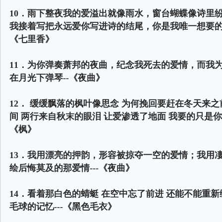
10．雨下整夜我的爱溢出就像雨水，窗台蝴蝶像诗里纷
我接着写把永远爱你写进诗的结尾，你是我唯一想要
《七里香》
11．为你弹奏萧邦的夜曲，纪念我死去的爱情，而我
在月光下弹琴--《夜曲》
12． 缓缓飘落的枫叶像思念 为何挽回要赶在冬天来之
间 两行来自秋末的眼泪 让爱渗透了地面 我要的只是你在
《枫》
13．我用漂亮的押韵，形容被掠夺一空的爱情；我用
绘后悔莫及的那爱情---《夜曲》
14．看着那白色的蜻蜓 在空中忘了前进 还能不能重新
毛球的记忆---《黑色毛衣》