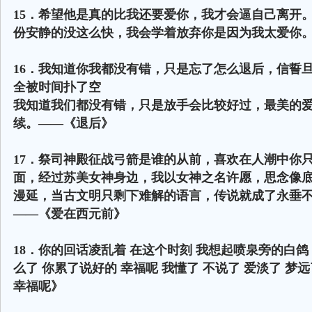
15．希望他是真的比我还要爱你，我才会逼自己离开
份安静的没这么快，我会学着放弃你是因为我太爱你
16．我知道你我都没有错，只是忘了怎么退后，信誓
全被时间扑了空
我知道我们都没有错，只是放手会比较好过，最美的
续。——《退后》
17．祭司神殿征战弓箭是谁的从前，喜欢在人潮中你
面，经过苏美女神身边，我以女神之名许愿，思念像
漫延，当古文明只剩下难解的语言，传说就成了永垂
——《爱在西元前》
18．你的回话凌乱着 在这个时刻 我想起喷泉旁的白鸽
么了 你累了说好的 幸福呢 我懂了 不说了 爱淡了 梦远
幸福呢》