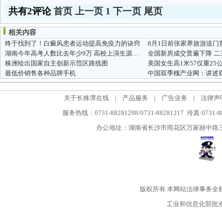
共有2评论
首页
上一页
1
下一页
尾页
相关内容
终于找到了！白癜风患者运动提高免疫力的诀窍
8月1日前张家界旅游送门
湖南今年高考人数比去年少9万 高校上演生源争夺战
全国新房成交普遍下降 
株洲绘出国家自主创新示范区路线图
美国女生高1米57仅重25
最低价销售各种品牌手机
中国双季槐产业网：讲述
关于长株潭在线
|
产品服务
|
广告业务
|
法律声
服务热线：0731-88281298/0731-88281217 传真:0731-
办公地址：湖南省长沙市雨花区万家丽中路三段5
版权所有
本网站法律事务全
工业和信息化部批