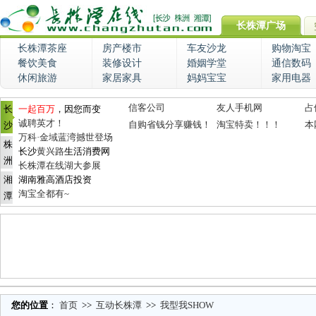
长株潭广场
长株潭茶座
房产楼市
车友沙龙
购物淘宝
餐饮美食
装修设计
婚姻学堂
通信数码
休闲旅游
家居家具
妈妈宝宝
家用电器
信客公司
友人手机网
占
长
一起百万
，因您而变
诚聘英才！
自购省钱分享赚钱！
淘宝特卖！！！
本
沙
万科·金域蓝湾撼世登场
株
长沙
黄兴路
生活消费网
洲
长株潭在线湖大参展
湘
湖南雅高酒店投资
淘宝全都有~
潭
您的位置
：
首页
>>
互动长株潭
>>
我型我SHOW