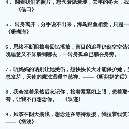
4． 翻着我们的照片，想念若隐若现，去年的冬天，
——《借口》
5． 转身离开，分手说不出来，海鸟跟鱼相爱，只是
《珊瑚海》
6．思绪不断阻挡着回忆播放，盲目的追寻仍然空空荡
晚睡意又不知躲到哪去，一转身孤单已躺在身旁。—
7．听妈妈的话别让她受伤，想快快长大才能保护她，
总发芽，天使的魔法温暖中慈祥。——《听妈妈的话
8．我会发着呆然后忘记你，接着紧紧闭上眼，想着那
替，让我不再想念你。---《轨迹》
9．风筝在阴天搁浅，想念还在等待救援，我拉着线复
——《搁浅》