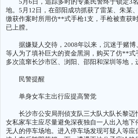
5月6日，追踪多时的专案民警终于锁定3
地。5月12日，在邵阳成功抓获了雷某、朱某
缴获作案时所用仿**式手枪1支，手枪被查获
已上膛。
据嫌疑人交待，2008年以来，沉迷于赌博
等人为了填补巨大的资金黑洞，购买了仿**式
多次流窜长沙市区、浏阳、邵阳和深圳等地，
民警提醒
单身女车主出行应提高警觉
长沙市公安局刑侦支队三大队大队长黎迈
女私家车主应尽量避免深夜独自一人出入地下
无人的停车场地。进入停车场发现可疑人等应