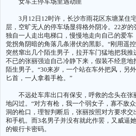
女车主停车场里遇劫匪
3月12日12时许，长沙市雨花区东塘某住
层，空旷无人的停车场显得格外阴冷。22岁的
独自一人走出电梯口，慢慢地走向自己的爱车
觉拐角阴暗的角落几条潜伏的黑影。“刚用遥
突然窜出几个陌生男子，拉开车门猛地把我推
不已的张丽强迫自己冷静下来，假装不经意地
陌生男子。“30来岁，一个站在车外把风，另
匕首，一人拿着手枪。”
不远处车库出口有保安，呼救的念头在张
地闪过。“对方有枪，我一个弱女子，寡不敌众
洞的枪口，理智判断后，张丽按照对方要求交
和手机。而3名男子并没有就此作罢，又威逼
的银行卡密码。