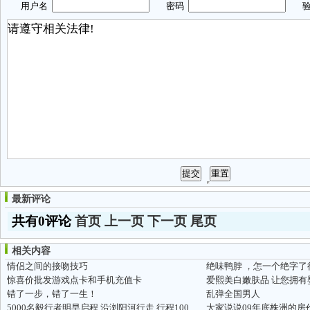
用户名
密码
验
最新评论
共有0评论
首页
上一页
下一页
尾页
相关内容
情侣之间的接吻技巧
绝味鸭脖 ，怎一个绝字了
惊喜价批发游戏点卡和手机充值卡
爱熙美白嫩肤品 让您拥有
错了一步，错了一生！
乱弹全国男人
5000名毅行者明早启程 沿浏阳河行走 行程100公里
大家说说09年底株洲的房价