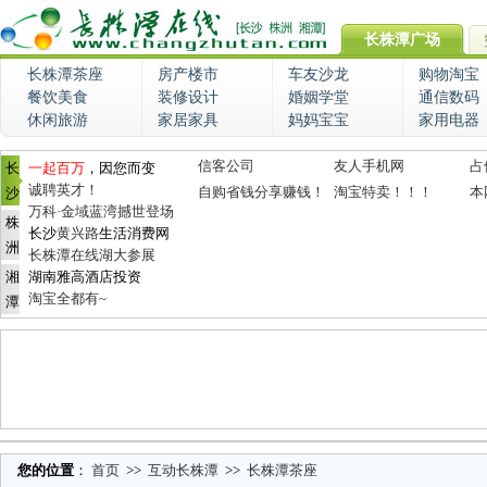
长株潭广场
长株潭茶座
房产楼市
车友沙龙
购物淘宝
餐饮美食
装修设计
婚姻学堂
通信数码
休闲旅游
家居家具
妈妈宝宝
家用电器
信客公司
友人手机网
占
长
一起百万
，因您而变
诚聘英才！
自购省钱分享赚钱！
淘宝特卖！！！
本
沙
万科·金域蓝湾撼世登场
株
长沙
黄兴路
生活消费网
洲
长株潭在线湖大参展
湘
湖南雅高酒店投资
淘宝全都有~
潭
您的位置
：
首页
>>
互动长株潭
>>
长株潭茶座