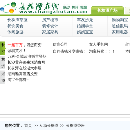
长株潭广场
长株潭茶座
房产楼市
车友沙龙
购物淘宝
餐饮美食
装修设计
婚姻学堂
通信数码
休闲旅游
家居家具
妈妈宝宝
家用电器
信客公司
友人手机网
占
长
一起百万
，因您而变
诚聘英才！
自购省钱分享赚钱！
淘宝特卖！！！
本
沙
万科·金域蓝湾撼世登场
株
长沙
黄兴路
生活消费网
洲
长株潭在线湖大参展
湘
湖南雅高酒店投资
淘宝全都有~
潭
您的位置
：
首页
>>
互动长株潭
>>
长株潭茶座