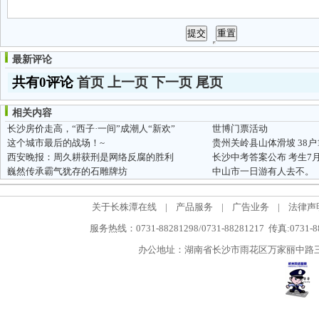
最新评论
共有0评论
首页
上一页
下一页
尾页
相关内容
长沙房价走高，“西子·一间”成潮人“新欢”
世博门票活动
这个城市最后的战场！~
贵州关岭县山体滑坡 38户
西安晚报：周久耕获刑是网络反腐的胜利
长沙中考答案公布 考生7
巍然传承霸气犹存的石雕牌坊
中山市一日游有人去不。
关于长株潭在线
|
产品服务
|
广告业务
|
法律声
服务热线：0731-88281298/0731-88281217 传真:0731-
办公地址：湖南省长沙市雨花区万家丽中路三段5